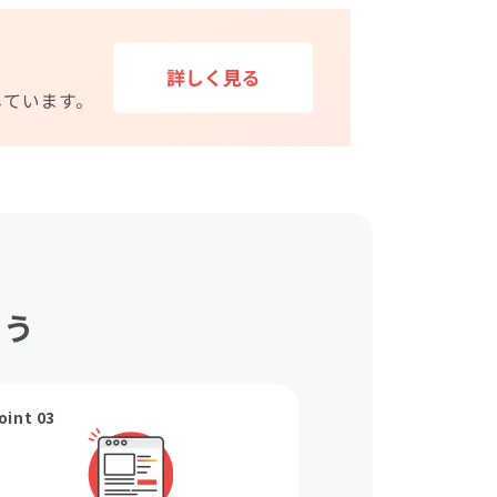
ょう
oint 03