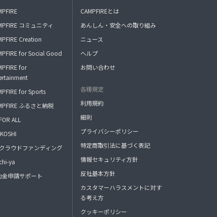
MPFIRE
CAMPFIREとは
MPFIRE コミュニティ
あんしん・安全への取り組み
PFIRE Creation
ニュース
PFIRE for Social Good
ヘルプ
PFIRE for
お問い合わせ
ertainment
各種規定
PFIRE for Sports
利用規約
MPFIRE ふるさと納税
細則
FOR ALL
プライバシーポリシー
KOSHI
特定商取引法に基づく表記
FAクラウドファンディング
情報セキュリティ方針
hi-ya
反社基本方針
助金申請サポート
カスタマーハラスメントに対す
る考え方
クッキーポリシー