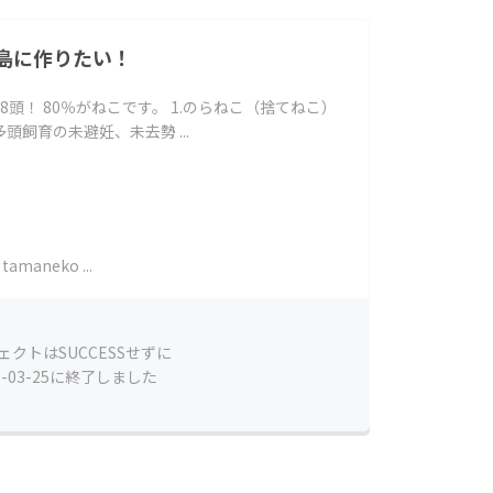
島に作りたい！
98頭！ 80％がねこです。 1.のらねこ（捨てねこ）
多頭飼育の未避妊、未去勢 ...
tamaneko ...
ェクトはSUCCESSせずに
8-03-25に終了しました