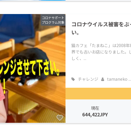
コロナサポート
プログラム対象
コロナウイルス被害をぶ
い。
猫カフェ「たまねこ」は2008
界でも古いお店になりました。
しく、...
チャレンジ
tamaneko ...
現在
644,422JPY