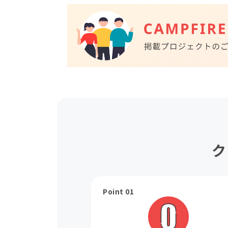
ク
Point 01