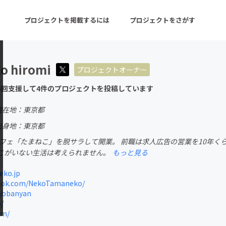
プロジェクトを掲載するには
プロジェクトをさがす
o hiromi
プロジェクトオーナー
ターン
注目の新着プロジェクト
募集終了が近いプロ
5回支援して4件のプロジェクトを投稿しています
現在地：東京都
音楽
舞台・パフォーマンス
出身地：東京都
こカフェ「たまねこ」を脱サラして開業。 前職は求人広告の営業を10年く
ゲーム・サービス開発
フード・飲食店
こがいない生活は考えられません。
もっと見る
書籍・雑誌出版
アニメ・漫画
ko.jp
ook.com/NekoTamaneko/
チャレンジ
ビューティー・ヘルス
m/obanyan
p/
om/