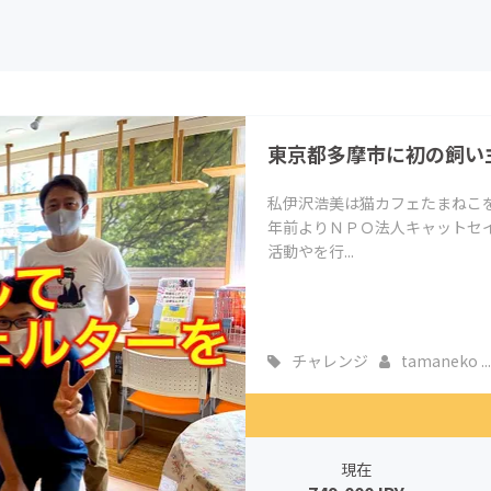
CAMPFIRE for Social Good
CAMPFIRE Creation
CAMPFIREふるさと納税
machi-ya
コミュニティ
東京都多摩市に初の飼い
私伊沢浩美は猫カフェたまねこを
年前よりＮＰＯ法人キャットセ
活動やを行...
チャレンジ
tamaneko ...
現在