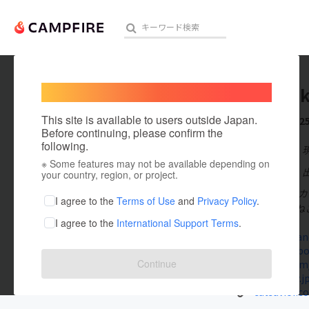
Welcome,
International users
tamanek
人気のプロジェクト
注目のリ
This site is available to users outside Japan.
これまでに2
Before continuing, please confirm the
following.
在住国：日本
※ Some features may not be available depending on
アート・写真
出身国：日本
your country, region, or project.
2008年にね
テクノロジー・ガジェット
I agree to the
Terms of Use
and
Privacy Policy
.
いましたのでね
I agree to the
International Support Terms
.
映像・映画
www.tamane
www.faceb
ビジネス・起業
Continue
twitter.co
sweetpixy.j
まちづくり・地域活性化
catsavior.c