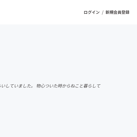
/
ログイン
新規会員登録
ジェクト
もうすぐ公開されます
プロダクト
らいしていました。 物心ついた時からねこと暮らして
ファッション
スポーツ
ケア
ソーシャルグッド