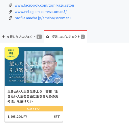
www.facebook.com/toshikazu.satou
www.instagram.com/satoman3/
profile.ameba.jp/ameba/satoman3
支援した
プロジェクト
投稿した
プロジェクト
17
1
生きたい人生を生きよう！書籍「生
きたい人生を自由に生きるための思
考法」を届けたい
SUCCESS
1,293,200JPY
終了