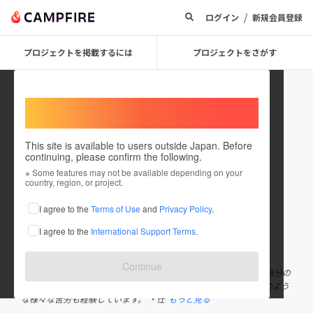
/
ログイン
新規会員登録
プロジェクトを掲載するには
プロジェクトをさがす
Welcome,
International users
This site is available to users outside Japan. Before
continuing, please confirm the following.
satoman3
※ Some features may not be available depending on your
country, region, or project.
プロジェクトオーナー
I agree to the
Terms of Use
and
Privacy Policy
.
これまでに17回支援して1件のプロジェクトを投稿しています
I agree to the
International Support Terms
.
在住国：日本
現在地：千葉県
出身国：日本
出身地：埼玉県
Continue
2022年3月末で35年間勤めた大手IT企業を退職し、FIREを達成し自分の
生きたい人生を自由に生きています。 と言っても、今までに以下のよう
な様々な苦労も経験しています。 ・仕
もっと見る