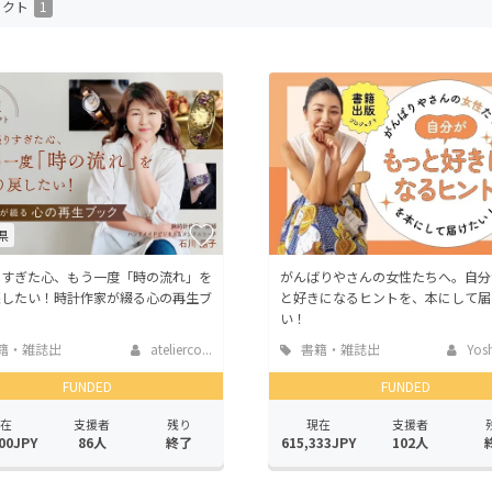
ェクト
1
CAMPFIRE for Social Good
CAMPFIRE Creation
CAMPFIREふるさと納税
machi-ya
コミュニティ
県
りすぎた心、もう一度「時の流れ」を
がんばりやさんの女性たちへ。自分
戻したい！時計作家が綴る心の再生ブ
と好きになるヒントを、本にして届
い！
籍・雑誌出
atelierco...
書籍・雑誌出
Yosh
版
FUNDED
FUNDED
在
支援者
残り
現在
支援者
00JPY
86人
終了
615,333JPY
102人