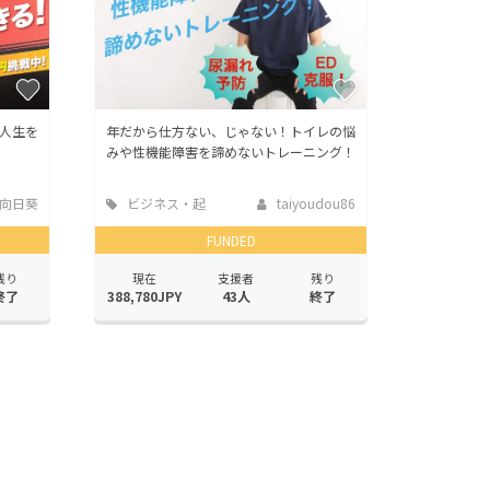
人生を
年だから仕方ない、じゃない！トイレの悩
みや性機能障害を諦めないトレーニング！
 向日葵
ビジネス・起
taiyoudou86
業
FUNDED
残り
現在
支援者
残り
終了
388,780JPY
43人
終了