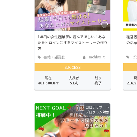
1年目の女性起業家に読んでほしい！あな
経営
たをヒロインにするマイストーリーの作り
の活
方
書籍・雑誌出
sachiyo_t...
ビ
版
業
SUCCESS
現在
支援者
残り
現
403,500JPY
53人
終了
216,5
コロナサポート
プログラム対象