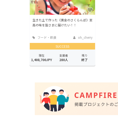
生きた土で作った《黄金のさくらんぼ》至
高の味を皆さまに届けたい！！
フード・飲食
oh_cherry
店
SUCCESS
現在
支援者
残り
1,408,700JPY
280人
終了