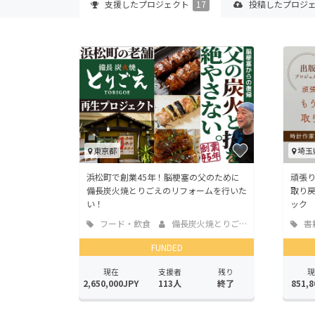
支援した
プロジェクト
17
投稿した
プロジ
東京都
埼玉
浜松町で創業45年！脳梗塞の父のために
頑張
備長炭火焼とりごえのリフォームを行いた
取り
い！
ック
フード・飲食
備長炭火焼とりごえ
書
店
版
FUNDED
現在
支援者
残り
現
2,650,000JPY
113人
終了
851,8