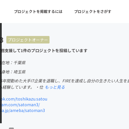
プロジェクトを掲載するには
プロジェクトをさがす
3
プロジェクトオーナー
ターン
注目の新着プロジェクト
募集終了が近いプロ
7回支援して1件のプロジェクトを投稿しています
現在地：千葉県
音楽
舞台・パフォーマンス
出身地：埼玉県
で35年間勤めた大手IT企業を退職し、FIREを達成し自分の生きたい人
ゲーム・サービス開発
フード・飲食店
も経験しています。 ・仕
もっと見る
書籍・雑誌出版
アニメ・漫画
ok.com/toshikazu.satou
ram.com/satoman3/
チャレンジ
ビューティー・ヘルス
eba.jp/ameba/satoman3