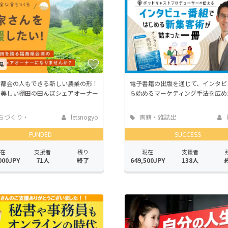
県
な都会の人もできる新しい農業の形！
電子書籍の出版を通じて、インタビ
の美しい棚田の田んぼシェアオーナー
ら始めるマーケティング手法を広め
ちづくり・
letsnogyo
書籍・雑誌出
活性化
版
FUNDED
SUCCESS
在
支援者
残り
現在
支援者
000JPY
71人
終了
649,500JPY
138人