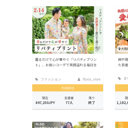
大阪
着るだけで心が華やぐ「リバティプリン
神戸
ト」、お揃いコーデで笑顔溢れる毎日を
た若
ま
ファッション
floria_vivre
地域
FUNDED
現在
支援者
残り
現
847,250JPY
77人
終了
1,182,