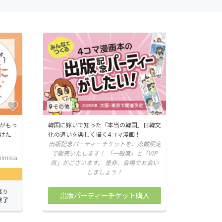
その他
がもっ
韓国に嫁いで知った「本当の韓国」日韓文
けた
化の違いを楽しく描く4コマ漫画！
出版記念パーティーチケットを、席数限定
で販売いたします！ 「一般席」と「VIP
imisia
席」がございます。 是非、会場でお会い
しましょう！
残り
出版パーティーチケット購入
終了