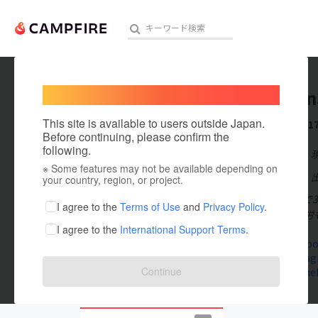
Welcome,
International users
satoman
人気のプロジェクト
注目のリ
This site is available to users outside Japan.
これまでに1
Before continuing, please confirm the
following.
在住国：日本
※ Some features may not be available depending on
アート・写真
出身国：日本
your country, region, or project.
2022年3月末
テクノロジー・ガジェット
I agree to the
Terms of Use
and
Privacy Policy
.
うな様々な苦労
I agree to the
International Support Terms
.
映像・映画
www.facebo
www.instag
ビジネス・起業
Continue
profile.am
まちづくり・地域活性化