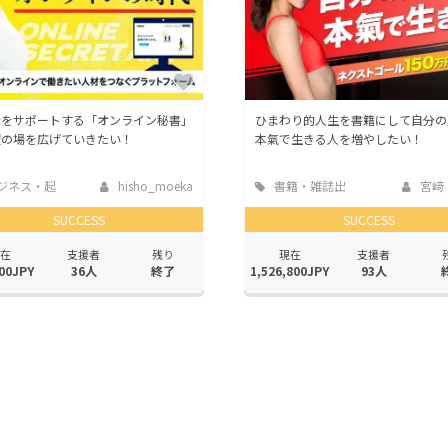
者をサポートする「オンライン秘書」
ひまわり的人生を書籍にして自分の
躍の場を広げていきたい！
本氣で生きる人を増やしたい！
ジネス・起
hisho_moeka
書籍・雑誌出
宮﨑
版
SUCCESS
SUCCESS
在
支援者
残り
現在
支援者
00JPY
36人
終了
1,526,800JPY
93人