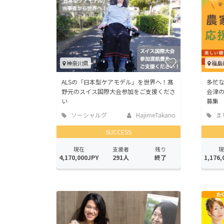
神奈川県
福島
ALSの「日本型ケアモデル」を世界へ！髙
多忙
野元のスイス国際大会参加をご支援くださ
会津
い
募集
ソーシャルグ
HajimeTakano
ま
ッド
地域
SUCCESS
現在
支援者
残り
現
4,170,000JPY
291人
終了
1,176,