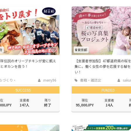
府
東京都
発祥伝説のオリーブチキンが愛に飢え
【支援者参加型】47都道府県の桜
者とオカンを救う！
集に。働く女性の夢を応援する輪を
い！
ちづくり・
merry96
書籍・雑誌出
sakur
活性化
版
SUCCESS
FUNDED
在
支援者
残り
現在
支援者
000JPY
147人
終了
95,000JPY
14人