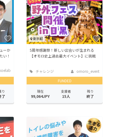
東京都
ューか
5周年感謝祭！新しい出会いが生まれる
たい！
【オモロ史上過去最大イベント】に挑戦
koelab
チャレンジ
omoro_event
FUNDED
残り
現在
支援者
残り
終了
99,064JPY
15人
終了