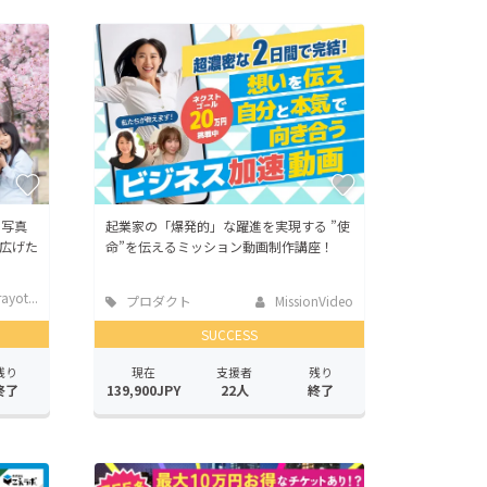
を写真
起業家の「爆発的」な躍進を実現する ”使
広げた
命”を伝えるミッション動画制作講座！
ayot...
プロダクト
MissionVideo
SUCCESS
残り
現在
支援者
残り
終了
139,900JPY
22人
終了