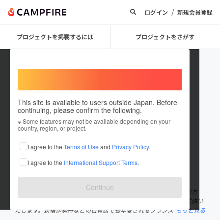
/
ログイン
新規会員登録
プロジェクトを掲載するには
プロジェクトをさがす
Welcome,
International users
This site is available to users outside Japan. Before
continuing, please confirm the following.
bota_2023
※ Some features may not be available depending on your
country, region, or project.
プロジェクトオーナー
I agree to the
Terms of Use
and
Privacy Policy
.
これまでに1件のプロジェクトを投稿しています
I agree to the
International Support Terms
.
在住国：日本
現在地：未設定
出身国：日本
出身地：未設定
Continue
疲れが取れない、朝すっきり起きられないなどのお悩みをお持ちの方
に、最適な環境で、睡眠の質に向き合ったドライヘッドスパをご提供い
たします。新宿伊勢丹などの百貨店で長年愛されるフランス
もっと見る