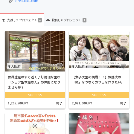
oreaulait.com
支援した
プロジェクト
投稿した
プロジェクト
4
1
大阪府
大阪府
世界遺産のすぐ近く♪好循環を生む
【女子大生の挑戦！！】保護犬の
「シェア型本屋さん」の仲間になり
「命」をつなぐカフェを作りたい。
ませんか？
SUCCESS
SUCCESS
1,205,500JPY
終了
2,921,000JPY
終了