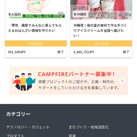
大阪府
沖縄県
堺市、鳳駅でみんなに喜んでもら
沖縄発！南の島の食材で作る手づく
えるおばんざい酒場を作りたい
りアイスクリームを全国へ届けた
い！
FUNDED
SUCCESS
561,500JPY
終了
5,665,722JPY
終了
カテゴリー
テクノロジー・ガジェット
まちづくり・地域活性化
プロダクト
音楽