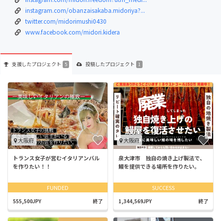
instagram.com/obanzaisakaba.midoriya?...
twitter.com/midorimushi0430
www.facebook.com/midori.kidera
支援した
プロジェクト
投稿した
プロジェクト
5
1
大阪府
大阪府
トランス女子が営むイタリアンバル
泉大津市 独自の焼き上げ製法で、
を作りたい！！
鰻を提供できる場所を作りたい。
FUNDED
SUCCESS
555,500JPY
終了
1,344,569JPY
終了