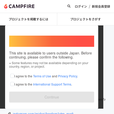
/
ログイン
新規会員登録
プロジェクトを掲載するには
プロジェクトをさがす
Welcome,
International users
This site is available to users outside Japan. Before
continuing, please confirm the following.
OBANZAI_MIDORI
※ Some features may not be available depending on your
country, region, or project.
プロジェクトオーナー
I agree to the
Terms of Use
and
Privacy Policy
.
これまでに5回支援して1件のプロジェクトを投稿しています
I agree to the
International Support Terms
.
在住国：日本
現在地：大阪府
出身国：日本
出身地：大阪府
Continue
おばんざい酒場ミドリ屋やってます ネイリスト 堺市:鳳出身 freedom fa
mily
instagram.com/midori.freedom?utm_medi...