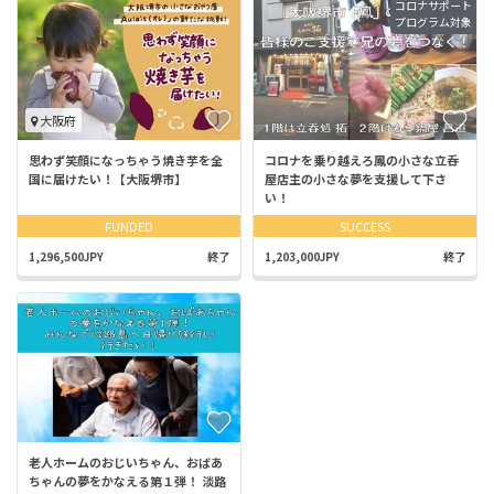
コロナサポート
プログラム対象
大阪府
思わず笑顔になっちゃう焼き芋を全
コロナを乗り越えろ鳳の小さな立呑
国に届けたい！【大阪堺市】
屋店主の小さな夢を支援して下さ
い！
FUNDED
SUCCESS
1,296,500JPY
終了
1,203,000JPY
終了
老人ホームのおじいちゃん、おばあ
ちゃんの夢をかなえる第１弾！ 淡路