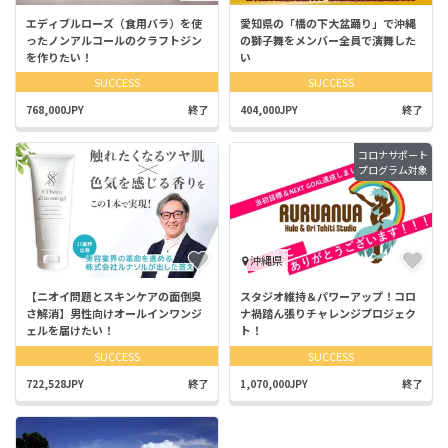
エディブルローズ（食用バラ）を使
愛知県の「橋の下大盆踊り」で沖縄
ったノンアルコールのクラフトジン
の獅子舞をメンバー全員で演舞した
を作りたい！
い
SUCCESS
SUCCESS
768,000JPY
終了
404,000JPY
終了
コロナサポート
プログラム対象
沖縄県
【ニオイ問題とスキンケアの面倒臭
スタジオ維持＆パワーアップ！コロ
さ解消】男性向けオールインワンジ
ナ禍踏ん張りチャレンジプロジェク
ェルを届けたい！
ト！
SUCCESS
SUCCESS
722,528JPY
終了
1,070,000JPY
終了