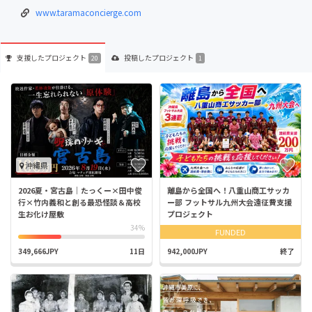
www.taramaconcierge.com
支援した
プロジェクト
投稿した
プロジェクト
20
1
沖縄県
2026夏・宮古島｜たっくー×田中俊
離島から全国へ！八重山商工サッカ
行×竹内義和と創る最恐怪談＆高校
ー部 フットサル九州大会遠征費支援
生お化け屋敷
プロジェクト
34%
FUNDED
349,666JPY
11日
942,000JPY
終了