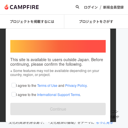
/
ログイン
新規会員登録
プロジェクトを掲載するには
プロジェクトをさがす
Welcome,
International users
This site is available to users outside Japan. Before
continuing, please confirm the following.
波平雄翔
※ Some features may not be available depending on your
country, region, or project.
プロジェクトオーナー
I agree to the
Terms of Use
and
Privacy Policy
.
これまでに20回支援して1件のプロジェクトを投稿しています
I agree to the
International Support Terms
.
在住国：日本
現在地：沖縄県
出身国：日本
出身地：沖縄県
Continue
沖縄県・多良間島出身の地方創生コーディネーター・多良間島観光コン
シェルジュ。 沖縄県内で唯一「日本で最も美しい村」に選ばれた景観や
文化的資源を誇る島で、「文化経済の循環」をテーマに
もっと見る