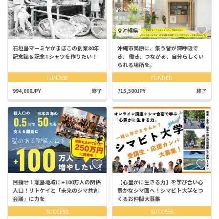
沖縄県
石垣島マーミヤかまぼこの創業80年
沖縄市美原に、集う皆が深呼吸で
記念誌＆記念Tシャツを作りたい！
き、 働き、つながる、自分らしくい
られる場所を。
FUNDED
FUNDED
994,000JPY
終了
715,500JPY
終了
目指せ！離島地域に+100万人の関係
【心豊かに生きる力】を学び合い心
人口！リトケイと「未来のシマ共創
豊かなシマ国へ！シマビト大学をつ
会議」に力を
くるお仲間大募集
SUCCESS
SUCCESS