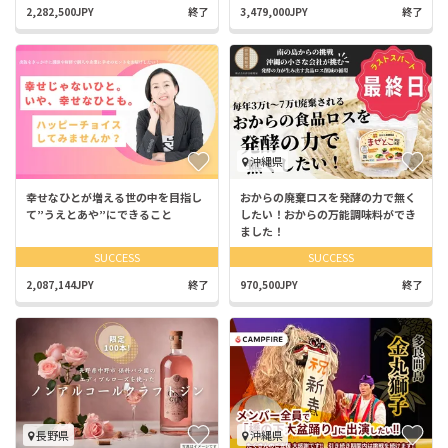
2,282,500JPY
終了
3,479,000JPY
終了
沖縄県
幸せなひとが増える世の中を目指し
おからの廃棄ロスを発酵の力で無く
て”うえとあや”にできること
したい！おからの万能調味料ができ
ました！
SUCCESS
SUCCESS
2,087,144JPY
終了
970,500JPY
終了
長野県
沖縄県