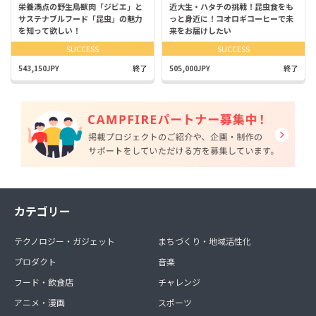
栄養満点の野生鳥獣肉「ジビエ」と
近大生・ハタチの挑戦！昆虫食をも
サステナブルフード「昆虫」の魅力
っと身近に！コオロギコーヒーで未
を知って欲しい！
来をお届けしたい
SUCCESS
SUCCESS
543,150JPY
終了
505,000JPY
終了
カテゴリー
テクノロジー・ガジェット
まちづくり・地域活性化
プロダクト
音楽
フード・飲食店
チャレンジ
アニメ・漫画
スポーツ