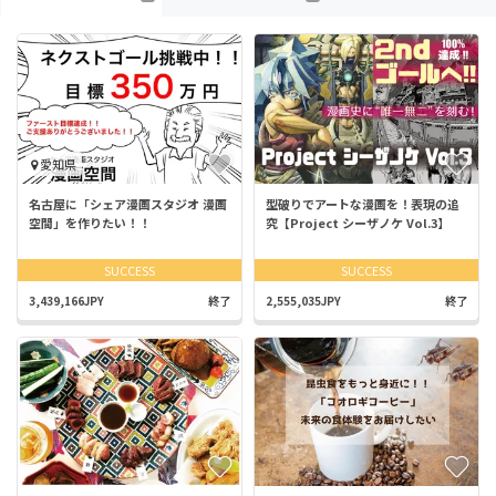
愛知県
名古屋に「シェア漫画スタジオ 漫画
型破りでアートな漫画を！表現の追
空間」を作りたい！！
究【Project シーザノケ Vol.3】
SUCCESS
SUCCESS
3,439,166JPY
終了
2,555,035JPY
終了