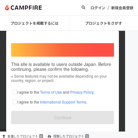
/
ログイン
新規会員登録
プロジェクトを掲載するには
プロジェクトをさがす
Welcome,
International users
This site is available to users outside Japan. Before
continuing, please confirm the following.
naberui75
※ Some features may not be available depending on your
country, region, or project.
プロジェクトオーナー
I agree to the
Terms of Use
and
Privacy Policy
.
これまでに6回支援して1件のプロジェクトを投稿しています
I agree to the
International Support Terms
.
在住国：日本
現在地：埼玉県
出身国：日本
出身地：埼玉県
Continue
支援した
プロジェクト
投稿した
プロジェクト
6
1