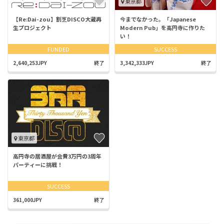
東京都
【Re:Dai-zou】割烹DISCO大蔵再
今までなかった。「Japanese
生プロジェクト
Modern Pub」を高円寺に作りた
い！
FUNDED
SUCCESS
2,640,253JPY
終了
3,342,333JPY
終了
東京都
高円寺の居酒屋が会費3万円の3周年
パーティーに挑戦！
SUCCESS
361,000JPY
終了