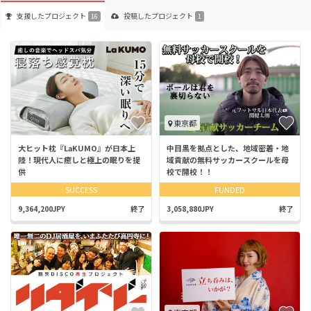
支援した
プロジェクト
投稿した
プロジェクト
16
1
東京都
大ヒット枕『LaKUMO』が日本上
中目黒を拠点とした、地域密着・地
陸！現代人に癒しと極上の眠りを提
域貢献の無料サッカースクールを母
供
校で開校！！
SUCCESS
FUNDED
9,364,200JPY
終了
3,058,880JPY
終了