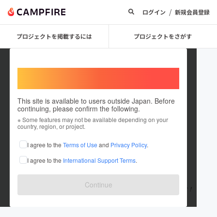
/
ログイン
新規会員登録
プロジェクトを掲載するには
プロジェクトをさがす
Welcome,
International users
This site is available to users outside Japan. Before
continuing, please confirm the following.
michio okuyama
※ Some features may not be available depending on your
country, region, or project.
プロジェクトオーナー
I agree to the
Terms of Use
and
Privacy Policy
.
これまでに16回支援して1件のプロジェクトを投稿しています
I agree to the
International Support Terms
.
在住国：日本
現在地：東京都
出身国：日本
出身地：東京都
Continue
東京都杉並区出身 サッカー・フットサル 飲食店経営者 やっちゃお！