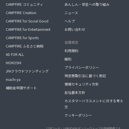
CAMPFIRE コミュニティ
あんしん・安全への取り組み
CAMPFIRE Creation
ニュース
CAMPFIRE for Social Good
ヘルプ
CAMPFIRE for Entertainment
お問い合わせ
CAMPFIRE for Sports
各種規定
CAMPFIRE ふるさと納税
利用規約
AD FOR ALL
細則
HIOKOSHI
プライバシーポリシー
JFAクラウドファンディング
特定商取引法に基づく表記
machi-ya
情報セキュリティ方針
補助金申請サポート
反社基本方針
カスタマーハラスメントに対する考え
方
クッキーポリシー
「QRコード」は株式会社デンソーウェーブの登録商標です。