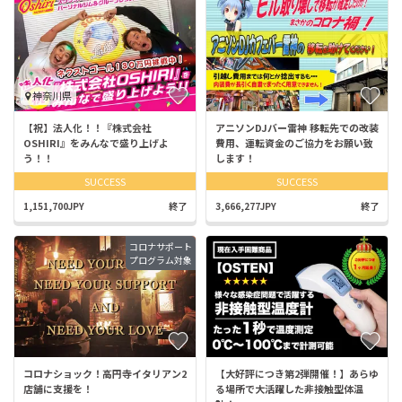
神奈川県
【祝】法人化！！『株式会社
アニソンDJバー雷神 移転先での改装
OSHIRI』をみんなで盛り上げよ
費用、運転資金のご協力をお願い致
う！！
します！
SUCCESS
SUCCESS
1,151,700JPY
終了
3,666,277JPY
終了
コロナサポート
プログラム対象
コロナショック！高円寺イタリアン2
【大好評につき第2弾開催！】あらゆ
店舗に支援を！
る場所で大活躍した非接触型体温