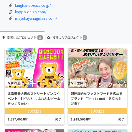
laughandpeace.co.jp/
kappo-daizo.com/
mayukayanagidaira.com/
支援した
プロジェクト
投稿した
プロジェクト
13
5
北海道
千葉県
北海道最大級のストリートダンスイ
超健康的なファストフードを広める
ベント”オドリバ”にふわふわドーム
ブランド「This is me!」を立ち上
をつくりたい！
げます
SUCCESS
SUCCESS
1,237,000JPY
終了
1,918,500JPY
終了