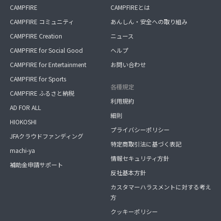
CAMPFIRE
CAMPFIREとは
CAMPFIRE コミュニティ
あんしん・安全への取り組み
CAMPFIRE Creation
ニュース
CAMPFIRE for Social Good
ヘルプ
CAMPFIRE for Entertainment
お問い合わせ
CAMPFIRE for Sports
各種規定
CAMPFIRE ふるさと納税
利用規約
AD FOR ALL
細則
HIOKOSHI
プライバシーポリシー
JFAクラウドファンディング
特定商取引法に基づく表記
machi-ya
情報セキュリティ方針
補助金申請サポート
反社基本方針
カスタマーハラスメントに対する考え
方
クッキーポリシー