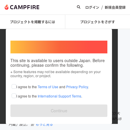
/
ログイン
新規会員登録
プロジェクトを掲載するには
プロジェクトをさがす
Welcome,
International users
This site is available to users outside Japan. Before
continuing, please confirm the following.
akira_kappodisco
※ Some features may not be available depending on your
country, region, or project.
プロジェクトオーナー
I agree to the
Terms of Use
and
Privacy Policy
.
これまでに13回支援して5件のプロジェクトを投稿しています
I agree to the
International Support Terms
.
在住国：日本
現在地：東京都
出身国：日本
出身地：東京都
Continue
ラフ＆ピース合同会社代表。 2013年6月起業。同年8月「割烹DISCO 大
蔵」設立。 2015年8月「焙煎DISCO 茶蔵」設立。 2016年11月「JAPUB
円蔵」設立。 会
もっと見る