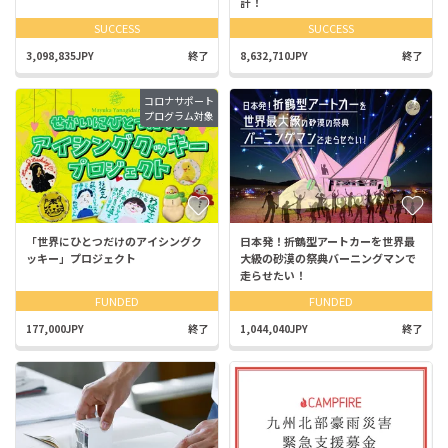
計！
SUCCESS
SUCCESS
3,098,835JPY
終了
8,632,710JPY
終了
コロナサポート
プログラム対象
「世界にひとつだけのアイシングク
日本発！折鶴型アートカーを世界最
ッキー」プロジェクト
大級の砂漠の祭典バーニングマンで
走らせたい！
FUNDED
FUNDED
177,000JPY
終了
1,044,040JPY
終了