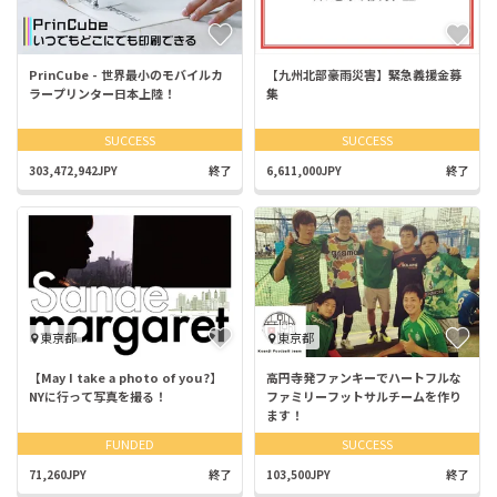
PrinCube - 世界最小のモバイルカ
【九州北部豪雨災害】緊急義援金募
ラープリンター日本上陸！
集
SUCCESS
SUCCESS
303,472,942JPY
終了
6,611,000JPY
終了
東京都
東京都
【May I take a photo of you?】
高円寺発ファンキーでハートフルな
NYに行って写真を撮る！
ファミリーフットサルチームを作り
ます！
FUNDED
SUCCESS
71,260JPY
終了
103,500JPY
終了