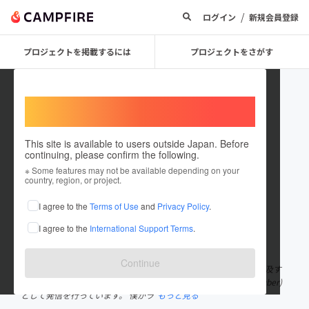
/
ログイン
新規会員登録
プロジェクトを掲載するには
プロジェクトをさがす
Welcome,
International users
This site is available to users outside Japan. Before
continuing, please confirm the following.
kontuberkazuki
※ Some features may not be available depending on your
country, region, or project.
プロジェクトオーナー
I agree to the
Terms of Use
and
Privacy Policy
.
これまでに4回支援して4件のプロジェクトを投稿しています
I agree to the
International Support Terms
.
在住国：日本
現在地：奈良県
出身国：日本
出身地：奈良県
Continue
1999年奈良県生まれの23歳で、現在は、昆虫食の魅力を伝え、普及す
るため主に関西にて試食イベントを開催や、昆虫食YouTuber(昆Tuber)
として発信を行っています。 僕がラ
もっと見る