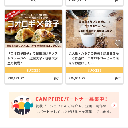
0人
1,757,811JPY
終了
「コオロギ餃子」で昆虫食はネクス
近大生・ハタチの挑戦！昆虫食をも
トステージへ！近畿大学・現役大学
っと身近に！コオロギコーヒーで未
生の挑戦！
来をお届けしたい
SUCCESS
SUCCESS
538,183JPY
終了
505,000JPY
終了