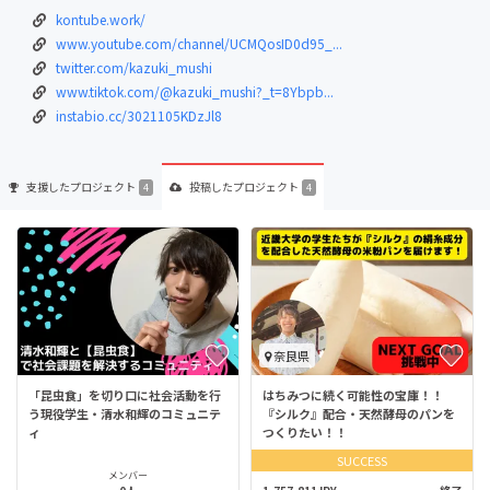
kontube.work/
www.youtube.com/channel/UCMQosID0d95_...
twitter.com/kazuki_mushi
www.tiktok.com/@kazuki_mushi?_t=8Ybpb...
instabio.cc/3021105KDzJl8
支援した
プロジェクト
投稿した
プロジェクト
4
4
奈良県
「昆虫食」を切り口に社会活動を行
はちみつに続く可能性の宝庫！！
う現役学生・清水和輝のコミュニテ
『シルク』配合・天然酵母のパンを
ィ
つくりたい！！
SUCCESS
メンバー