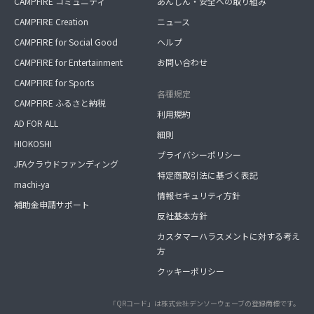
CAMPFIRE コミュニティ
あんしん・安全への取り組み
CAMPFIRE Creation
ニュース
CAMPFIRE for Social Good
ヘルプ
CAMPFIRE for Entertainment
お問い合わせ
CAMPFIRE for Sports
各種規定
CAMPFIRE ふるさと納税
利用規約
AD FOR ALL
細則
HIOKOSHI
プライバシーポリシー
JFAクラウドファンディング
特定商取引法に基づく表記
machi-ya
情報セキュリティ方針
補助金申請サポート
反社基本方針
カスタマーハラスメントに対する考え
方
クッキーポリシー
「QRコード」は株式会社デンソーウェーブの登録商標です。