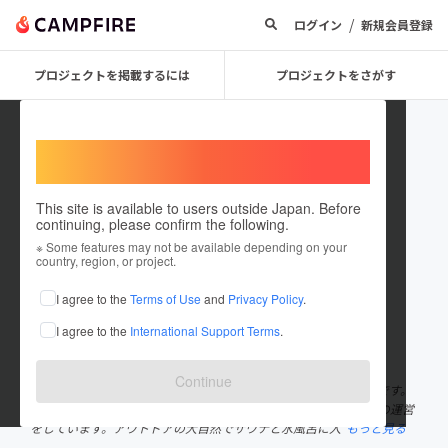
/
ログイン
新規会員登録
プロジェクトを掲載するには
プロジェクトをさがす
Welcome,
International users
This site is available to users outside Japan. Before
continuing, please confirm the following.
koichirosaito
※ Some features may not be available depending on your
country, region, or project.
プロジェクトオーナー
I agree to the
Terms of Use
and
Privacy Policy
.
これまでに23回支援して2件のプロジェクトを投稿しています
I agree to the
International Support Terms
.
在住国：日本
現在地：東京都
出身国：日本
出身地：千葉県
Continue
シェアリングエコノミーとフィンテック、サウナとお寿司が好きです。
オンラインサロン「サウナサロン」のメンバー。主に不動産会社の運営
をしています。アウトドアの大自然でサウナと水風呂に入
もっと見る