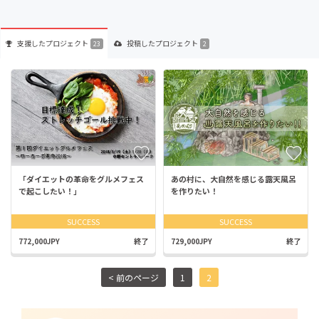
支援した
プロジェクト
投稿した
プロジェクト
23
2
「ダイエットの革命をグルメフェス
あの村に、大自然を感じる露天風呂
で起こしたい！」
を作りたい！
SUCCESS
SUCCESS
772,000JPY
終了
729,000JPY
終了
< 前のページ
1
2