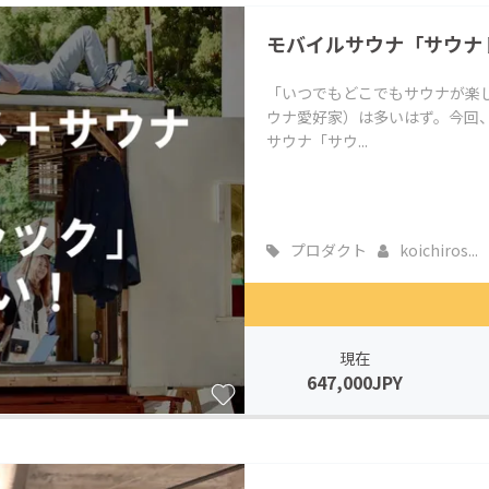
CAMPFIRE for Social Good
CAMPFIRE Creation
モバイルサウナ「サウナ
CAMPFIREふるさと納税
machi-ya
コミュニティ
「いつでもどこでもサウナが楽
ウナ愛好家）は多いはず。今回
サウナ「サウ...
プロダクト
koichiros...
現在
647,000JPY