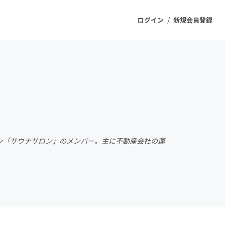
/
ログイン
新規会員登録
ジェクト
もうすぐ公開されます
プロダクト
ン「サウナサロン」のメンバー。主に不動産会社の運
ファッション
スポーツ
ケア
ソーシャルグッド