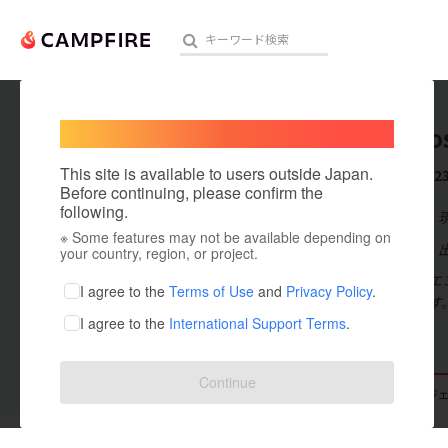
Welcome,
International users
koichiro
人気のプロジェクト
注目のリ
This site is available to users outside Japan.
これまでに2
Before continuing, please confirm the
following.
在住国：日本
※ Some features may not be available depending on
アート・写真
出身国：日本
your country, region, or project.
シェアリングエ
テクノロジー・ガジェット
I agree to the
Terms of Use
and
Privacy Policy
.
営をしています
I agree to the
International Support Terms
.
映像・映画
ビジネス・起業
Continue
支援した
プロジェクト
23
投稿した
プロジ
まちづくり・地域活性化