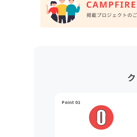
ク
Point 01