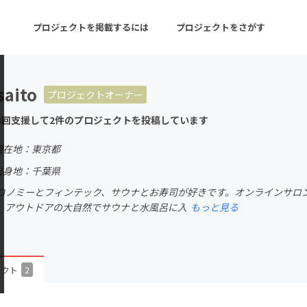
プロジェクトを掲載するには
プロジェクトをさがす
saito
プロジェクトオーナー
ターン
注目の新着プロジェクト
募集終了が近いプロ
3回支援して2件のプロジェクトを投稿しています
現在地：東京都
音楽
舞台・パフォーマンス
出身地：千葉県
コノミーとフィンテック、サウナとお寿司が好きです。オンラインサロ
ゲーム・サービス開発
フード・飲食店
。アウトドアの大自然でサウナと水風呂に入
もっと見る
書籍・雑誌出版
アニメ・漫画
チャレンジ
ビューティー・ヘルス
ェクト
2