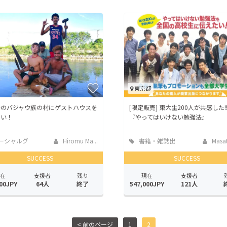
CAMPFIRE for Social Good
CAMPFIRE Creation
CAMPFIREふるさと納税
machi-ya
コミュニティ
東京都
島のバジャウ族の村にゲストハウスを
[限定販売] 東大生200人が共感した!
たい！
『やってはいけない勉強法』
ーシャルグ
Hiromu Ma...
書籍・雑誌出
Masat
版
SUCCESS
SUCCESS
在
支援者
残り
現在
支援者
00JPY
64人
終了
547,000JPY
121人
< 前のページ
1
2