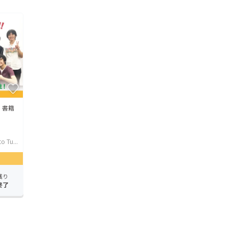
! 書籍
o Tu...
残り
終了