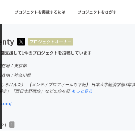
プロジェクトを掲載するには
プロジェクトをさがす
enty
プロジェクトオーナー
ターン
注目の新着プロジェクト
募集終了が近いプロ
3回支援して1件のプロジェクトを投稿しています
現在地：東京都
音楽
舞台・パフォーマンス
出身地：神奈川県
みやしろけんた) 【メンティプロフィールも下記】 日本大学経済学部3
ゲーム・サービス開発
フード・飲食店
爆走」「西日本野宿旅」などの旅を経
もっと見る
書籍・雑誌出版
アニメ・漫画
.com/
チャレンジ
ビューティー・ヘルス
ェクト
1