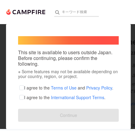
Welcome,
International users
kenta m
人気のプロジェクト
注目のリ
This site is available to users outside Japan.
これまでに2
Before continuing, please confirm the
following.
在住国：日本
※ Some features may not be available depending on
アート・写真
出身国：日本
your country, region, or project.
❑ 宮代健太(
テクノロジー・ガジェット
I agree to the
Terms of Use
and
Privacy Policy
.
日本最北端まで
I agree to the
International Support Terms
.
映像・映画
mugendayo
ビジネス・起業
Continue
まちづくり・地域活性化
支援した
プロジェクト
23
投稿した
プロジ