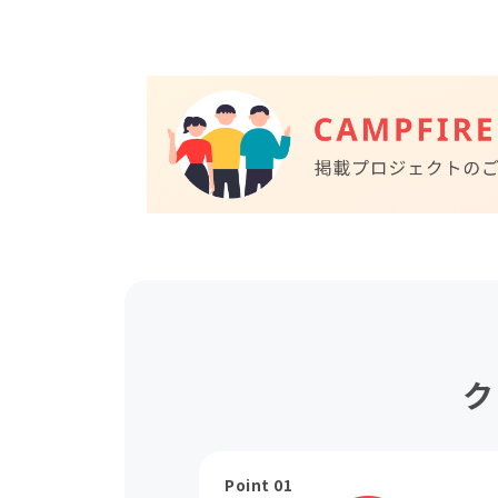
ク
Point 01