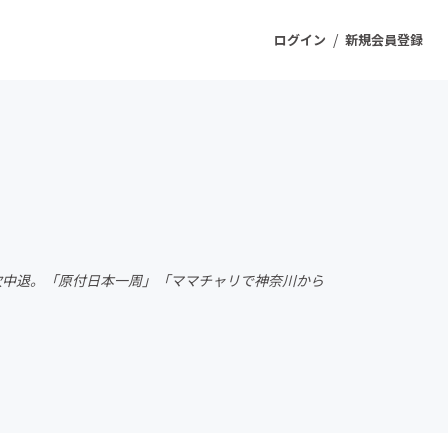
/
ログイン
新規会員登録
ジェクト
もうすぐ公開されます
プロダクト
年次中退。「原付日本一周」「ママチャリで神奈川から
ファッション
スポーツ
ケア
ソーシャルグッド