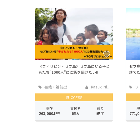
《フィリピン・セブ島》セブ島にいる子ど
セブ
もたち"1000人"にご飯を届けたい!!
建て
書籍・雑誌出
Kazuki Ni...
ソ
版
ッド
SUCCESS
現在
支援者
残り
現
263,000JPY
65人
終了
771,0