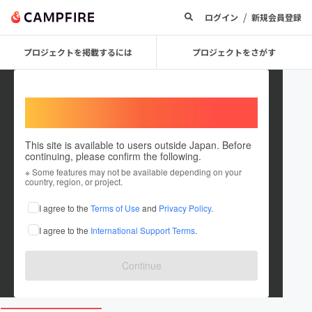
/
ログイン
新規会員登録
プロジェクトを掲載するには
プロジェクトをさがす
Welcome,
International users
This site is available to users outside Japan. Before
continuing, please confirm the following.
Hiromu Matsuda
※ Some features may not be available depending on your
country, region, or project.
プロジェクトオーナー
I agree to the
Terms of Use
and
Privacy Policy
.
これまでに1件のプロジェクトを投稿しています
I agree to the
International Support Terms
.
在住国：未設定
出身国：日本
出身地：新潟県
Continue
hiromumatsuda.hatenablog.com/