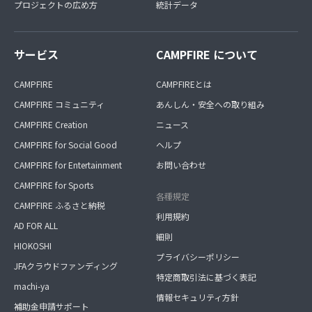
プロジェクトの広め方
統計データ
サービス
CAMPFIRE について
CAMPFIRE
CAMPFIREとは
CAMPFIRE コミュニティ
あんしん・安全への取り組み
CAMPFIRE Creation
ニュース
CAMPFIRE for Social Good
ヘルプ
CAMPFIRE for Entertainment
お問い合わせ
CAMPFIRE for Sports
各種規定
CAMPFIRE ふるさと納税
利用規約
AD FOR ALL
細則
HIOKOSHI
プライバシーポリシー
JFAクラウドファンディング
特定商取引法に基づく表記
machi-ya
情報セキュリティ方針
補助金申請サポート