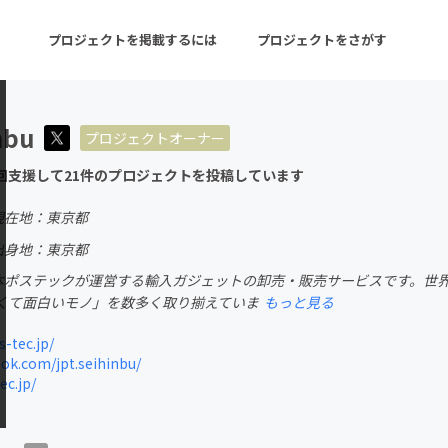
プロジェクトを掲載するには
プロジェクトをさがす
nbu
プロジェクトオーナー
ターン
注目の新着プロジェクト
募集終了が近いプロ
回支援して21件のプロジェクトを投稿しています
現在地：東京都
音楽
舞台・パフォーマンス
出身地：東京都
日本ポステックが運営する輸入ガジェットの卸売・販売サービスです。世
ゲーム・サービス開発
フード・飲食店
くて面白いモノ」を数多く取り揃えていま
もっと見る
書籍・雑誌出版
アニメ・漫画
-tec.jp/
k.com/jpt.seihinbu/
チャレンジ
ビューティー・ヘルス
ec.jp/