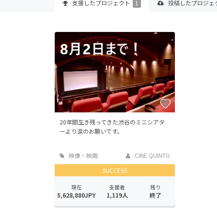
支援した
プロジェクト
1
投稿した
プロジェ
20年間生き残ってきた渋谷のミニシアタ
ーより涙のお願いです。
映像・映画
CINE QUINTO
SUCCESS
現在
支援者
残り
5,628,880JPY
1,119人
終了