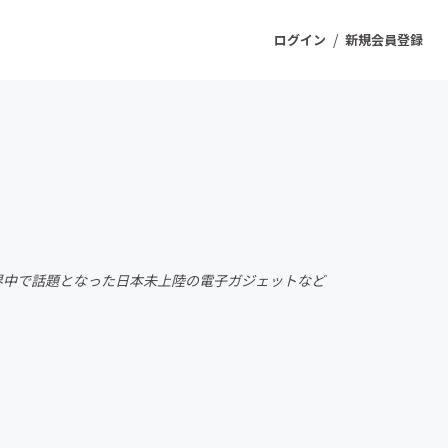
/
ログイン
新規会員登録
ジェクト
もうすぐ公開されます
プロダクト
界中で話題となった日本未上陸の電子ガジェットなど
ファッション
スポーツ
ケア
ソーシャルグッド