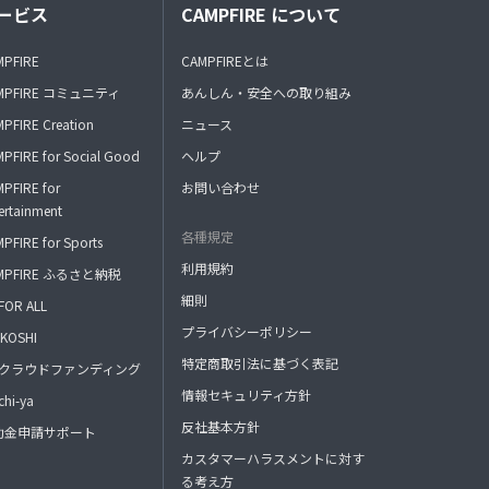
ービス
CAMPFIRE について
MPFIRE
CAMPFIREとは
MPFIRE コミュニティ
あんしん・安全への取り組み
PFIRE Creation
ニュース
PFIRE for Social Good
ヘルプ
PFIRE for
お問い合わせ
ertainment
各種規定
PFIRE for Sports
利用規約
MPFIRE ふるさと納税
細則
FOR ALL
プライバシーポリシー
KOSHI
特定商取引法に基づく表記
FAクラウドファンディング
情報セキュリティ方針
hi-ya
反社基本方針
助金申請サポート
カスタマーハラスメントに対す
る考え方