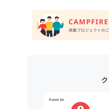
ク
Point 01