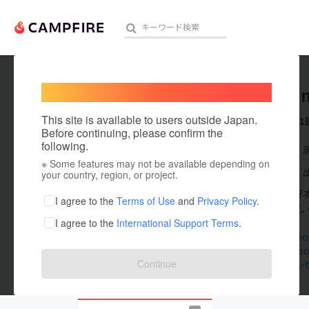
Welcome,
International users
jptseihi
人気のプロジェクト
注目のリ
This site is available to users outside Japan.
これまでに1
Before continuing, please confirm the
following.
在住国：日本
※ Some features may not be available depending on
アート・写真
出身国：日本
your country, region, or project.
JPT製品部は
テクノロジー・ガジェット
I agree to the
Terms of Use
and
Privacy Policy
.
を中心に「新し
I agree to the
International Support Terms
.
映像・映画
seihinbu.pos
www.faceboo
ビジネス・起業
Continue
cf-fan.pos-t
まちづくり・地域活性化