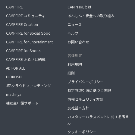
CAMPFIRE
CAMPFIREとは
CAMPFIRE コミュニティ
あんしん・安全への取り組み
CAMPFIRE Creation
ニュース
CAMPFIRE for Social Good
ヘルプ
CAMPFIRE for Entertainment
お問い合わせ
CAMPFIRE for Sports
各種規定
CAMPFIRE ふるさと納税
利用規約
AD FOR ALL
細則
HIOKOSHI
プライバシーポリシー
JFAクラウドファンディング
特定商取引法に基づく表記
machi-ya
情報セキュリティ方針
補助金申請サポート
反社基本方針
カスタマーハラスメントに対する考え
方
クッキーポリシー