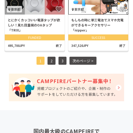
東京都
東京都
とにかくカッコいい電源タップが欲
もしもの時に単三電池でスマホ充電
しい！見た目重視のOAタップ
ができるキーアクセサリー
「TRIX」
「nipper」
FUNDED
SUCCESS
495,700JPY
終了
347,520JPY
終了
1
2
3
次のページ >
国内最大級のCAMPFIREで