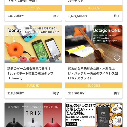
「MiniCute」登場！
バーセット
SUCCESS
SUCCESS
646,260JPY
終了
1,699,684JPY
終了
話題のゲーム機も充電できる！
印象的な八角形の台座・木彫仕上
Type-Cポート搭載の電源タップ
げ・バッテリー内蔵のワイヤレス型
「donut」
LEDデスクライト
FUNDED
SUCCESS
318,300JPY
終了
336,500JPY
終了