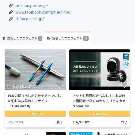
seihinbu.pos-tec.jp/
www.facebook.com/jpt.seihinbu/
cf-fan.pos-tec.jp/
支援した
プロジェクト
投稿した
プロジェクト
1
21
日本の切り出し小刀をモチーフにし
ネットも月額料金もなし！これだけ
た切れ味抜群のミニナイフ
で顔認識できるAIセキュリティカメ
「Tidashi2.0」
ラSimCam
FUNDED
SUCCESS
79,390JPY
終了
316,955JPY
終了