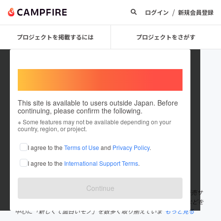
/
ログイン
新規会員登録
プロジェクトを掲載するには
プロジェクトをさがす
Welcome,
International users
This site is available to users outside Japan. Before
continuing, please confirm the following.
jptseihinbu
※ Some features may not be available depending on your
country, region, or project.
プロジェクトオーナー
I agree to the
Terms of Use
and
Privacy Policy
.
これまでに1回支援して21件のプロジェクトを投稿しています
I agree to the
International Support Terms
.
在住国：日本
現在地：東京都
出身国：日本
出身地：東京都
Continue
JPT製品部は日本ポステックが運営する輸入ガジェットの卸売・販売サ
ービスです。世界中で話題となった日本未上陸の電子ガジェットなどを
中心に「新しくて面白いモノ」を数多く取り揃えていま
もっと見る