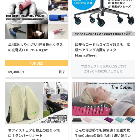
単4電池より小さい!世界最小クラス
段差もコードもスイスイ超える！高
の充電式LED PISA light
級ベアリング内蔵キャスター
MagicWheel
FUNDED
プロジェクトはSUCCESSせずに
2019-07-30に終了しました
69,400JPY
終了
オフィスチェアを極上の座り心地
どんな寝姿勢でも超快適！無重力枕
に！ランバーサポート
TheCubesの新生活向け洗い替えカ