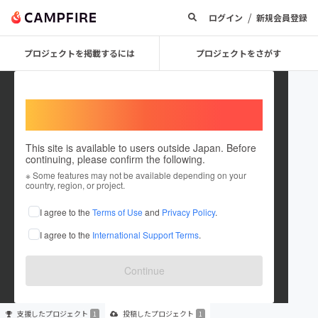
/
ログイン
新規会員登録
プロジェクトを掲載するには
プロジェクトをさがす
Welcome,
International users
This site is available to users outside Japan. Before
continuing, please confirm the following.
greatluck
※ Some features may not be available depending on your
country, region, or project.
プロジェクトオーナー
I agree to the
Terms of Use
and
Privacy Policy
.
これまでに1回支援して1件のプロジェクトを投稿しています
I agree to the
International Support Terms
.
在住国：日本
現在地：京都府
出身国：日本
出身地：広島県
Continue
支援した
プロジェクト
投稿した
プロジェクト
1
1