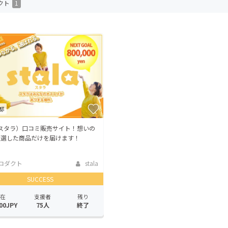
クト
1
CAMPFIRE for Social Good
CAMPFIRE Creation
CAMPFIREふるさと納税
machi-ya
コミュニティ
都
la(スタラ）口コミ販売サイト！想いの
厳選した商品だけを届けます！
ロダクト
stala
SUCCESS
在
支援者
残り
00JPY
75人
終了