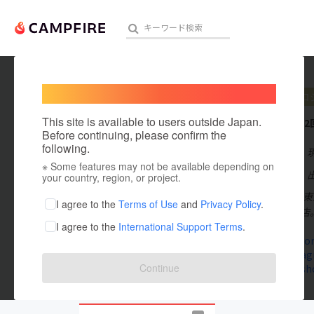
Welcome,
International users
crep
プロ
人気のプロジェクト
注目のリ
This site is available to users outside Japan.
これまでに2
Before continuing, please confirm the
following.
在住国：日本
※ Some features may not be available depending on
アート・写真
出身国：日本
your country, region, or project.
1912年創業、
テクノロジー・ガジェット
I agree to the
Terms of Use
and
Privacy Policy
.
解体のため閉店
I agree to the
International Support Terms
.
映像・映画
crep-art.c
www.instag
ビジネス・起業
Continue
www.meisho
まちづくり・地域活性化