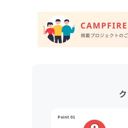
ク
Point 01