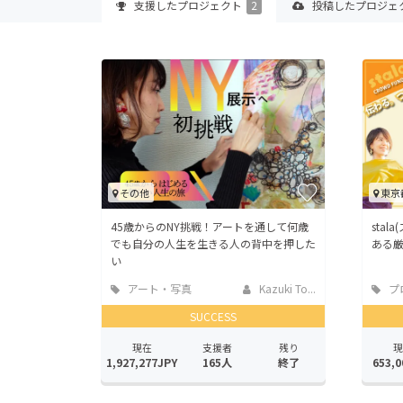
支援した
プロジェクト
2
投稿した
プロジェ
その他
東京
45歳からのNY挑戦！アートを通して何歳
sta
でも自分の人生を生きる人の背中を押した
ある
い
アート・写真
Kazuki To...
プ
SUCCESS
現在
支援者
残り
現
1,927,277JPY
165人
終了
653,0