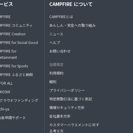
ービス
CAMPFIRE について
MPFIRE
CAMPFIREとは
MPFIRE コミュニティ
あんしん・安全への取り組み
PFIRE Creation
ニュース
PFIRE for Social Good
ヘルプ
PFIRE for
お問い合わせ
ertainment
各種規定
PFIRE for Sports
利用規約
MPFIRE ふるさと納税
細則
FOR ALL
プライバシーポリシー
KOSHI
特定商取引法に基づく表記
FAクラウドファンディング
情報セキュリティ方針
hi-ya
反社基本方針
助金申請サポート
カスタマーハラスメントに対す
る考え方