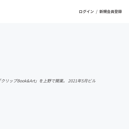
/
ログイン
新規会員登録
ジェクト
もうすぐ公開されます
プロダクト
ップBook&Art」を上野で開業。 2021年5月ビル
ファッション
スポーツ
ケア
ソーシャルグッド