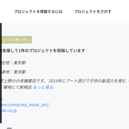
プロジェクトを掲載するには
プロジェクトをさがす
ジェクトオーナー
ターン
注目の新着プロジェクト
募集終了が近いプロ
回支援して1件のプロジェクトを投稿しています
現在地：東京都
音楽
舞台・パフォーマンス
出身地：東京都
東京上野のの老舗書店です。 2019年にアート遊びで子供の創造力を育む「クリ
ゲーム・サービス開発
フード・飲食店
。 築地にて新規店
もっと見る
書籍・雑誌出版
アニメ・漫画
om
ram.com/crep_book_art/
チャレンジ
ビューティー・ヘルス
do.co.jp