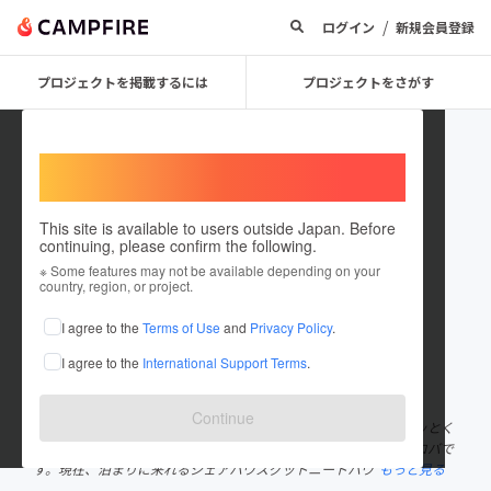
/
ログイン
新規会員登録
プロジェクトを掲載するには
プロジェクトをさがす
Welcome,
International users
This site is available to users outside Japan. Before
continuing, please confirm the following.
koba_goodneet
※ Some features may not be available depending on your
country, region, or project.
プロジェクトオーナー
I agree to the
Terms of Use
and
Privacy Policy
.
これまでに76回支援して2件のプロジェクトを投稿しています
I agree to the
International Support Terms
.
在住国：日本
現在地：長崎県
出身国：日本
出身地：宮城県
Continue
長崎県の端っこ、五島列島の福江島で「グッとくるニートが、グッとく
る世界をつくる」をテーマにグットニートカンパニーをしているコバで
す。現在、泊まりに来れるシェアハウスグットニートハウ
もっと見る