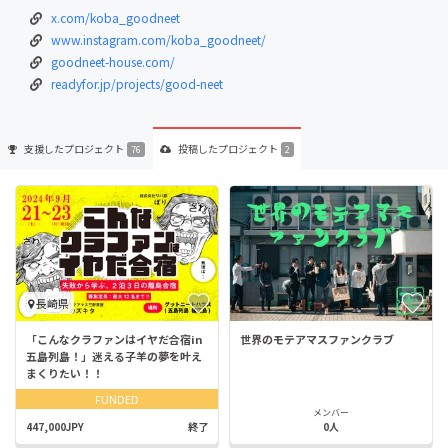
x.com/koba_goodneet
www.instagram.com/koba_goodneet/
goodneet-house.com/
readyfor.jp/projects/good-neet
支援した
プロジェクト
投稿した
プロジェクト
76
2
長崎県
「こんなクラファンはイヤだ合宿in
世界のモテアマスファンクラブ
五島列島！」迷える子羊の夢を叶え
まくりたい！！
FUNDED
メンバー
447,000JPY
終了
0人