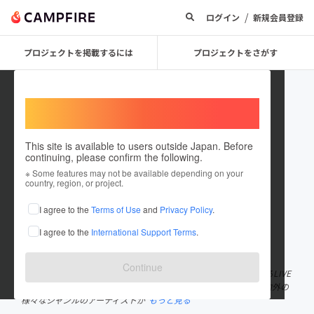
/
ログイン
新規会員登録
プロジェクトを掲載するには
プロジェクトをさがす
Welcome,
International users
This site is available to users outside Japan. Before
continuing, please confirm the following.
conpass_osaka
※ Some features may not be available depending on your
country, region, or project.
プロジェクトオーナー
I agree to the
Terms of Use
and
Privacy Policy
.
これまでに2回支援して1件のプロジェクトを投稿しています
I agree to the
International Support Terms
.
在住国：日本
現在地：大阪府
出身国：日本
出身地：大阪府
Continue
鰻谷sunsuiの店長が同住所にて立ち上げた、大阪・東心斎橋にあるLIVE
SPACE CONPASS。バンドカルチャーやクラブミュージックの国内外の
様々なジャンルのアーティストが
もっと見る