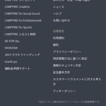
CAMPFIRE Creation
ニュース
CAMPFIRE for Social Good
ヘルプ
CAMPFIRE for Entertainment
お問い合わせ
CAMPFIRE for Sports
各種規定
CAMPFIRE ふるさと納税
利用規約
AD FOR ALL
細則
HIOKOSHI
プライバシーポリシー
JFAクラウドファンディング
特定商取引法に基づく表記
machi-ya
情報セキュリティ方針
補助金申請サポート
反社基本方針
カスタマーハラスメントに対する考え
方
クッキーポリシー
「QRコード」は株式会社デンソーウェーブの登録商標です。