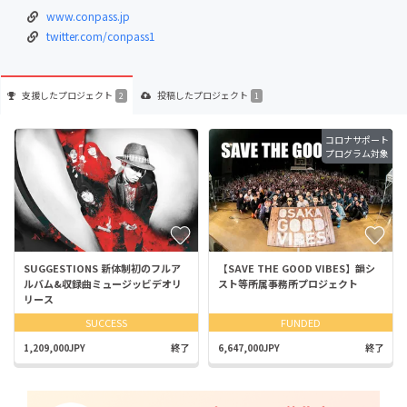
www.conpass.jp
twitter.com/conpass1
支援した
プロジェクト
投稿した
プロジェクト
2
1
コロナサポート
プログラム対象
SUGGESTIONS 新体制初のフルア
【SAVE THE GOOD VIBES】韻シ
ルバム&収録曲ミュージッビデオリ
スト等所属事務所プロジェクト
リース
SUCCESS
FUNDED
1,209,000JPY
終了
6,647,000JPY
終了