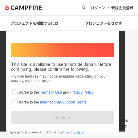
/
ログイン
新規会員登録
プロジェクトを掲載するには
プロジェクトをさがす
Welcome,
International users
This site is available to users outside Japan. Before
continuing, please confirm the following.
conpass_osaka
※ Some features may not be available depending on your
country, region, or project.
プロジェクトオーナー
I agree to the
Terms of Use
and
Privacy Policy
.
これまでに2回支援して1件のプロジェクトを投稿しています
I agree to the
International Support Terms
.
在住国：日本
現在地：大阪府
出身国：日本
出身地：大阪府
Continue
鰻谷sunsuiの店長が同住所にて立ち上げた、大阪・東心斎橋にあるLIVE
SPACE CONPASS。バンドカルチャーやクラブミュージックの国内外の
様々なジャンルのアーティストが
もっと見る