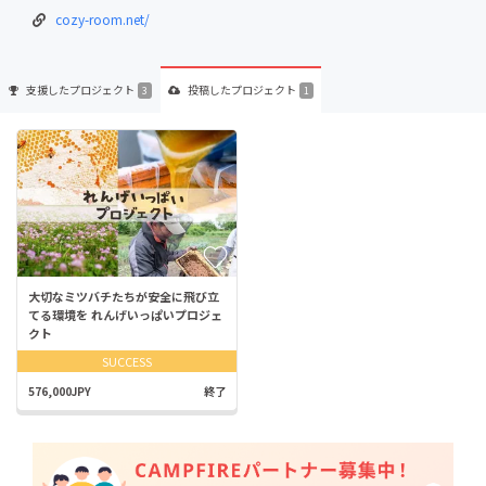
cozy-room.net/
支援した
プロジェクト
投稿した
プロジェクト
3
1
大切なミツバチたちが安全に飛び立
てる環境を れんげいっぱいプロジェ
クト
SUCCESS
576,000JPY
終了