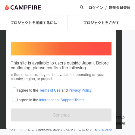
/
ログイン
新規会員登録
プロジェクトを掲載するには
プロジェクトをさがす
Welcome,
International users
This site is available to users outside Japan. Before
continuing, please confirm the following.
chikako yokoyama
※ Some features may not be available depending on your
country, region, or project.
プロジェクトオーナー
I agree to the
Terms of Use
and
Privacy Policy
.
これまでに3回支援して1件のプロジェクトを投稿しています
I agree to the
International Support Terms
.
在住国：日本
現在地：福岡県
出身国：日本
出身地：福岡県
Continue
福岡県小郡市という小さな町にて、養蜂家の娘として生まれ、養蜂家の
娘として育ちました。 はちみつを作り続けて1世紀。 現在は荒巻養蜂場
のオーナーとして養蜂業を営んでいます。 こだわり
もっと見る