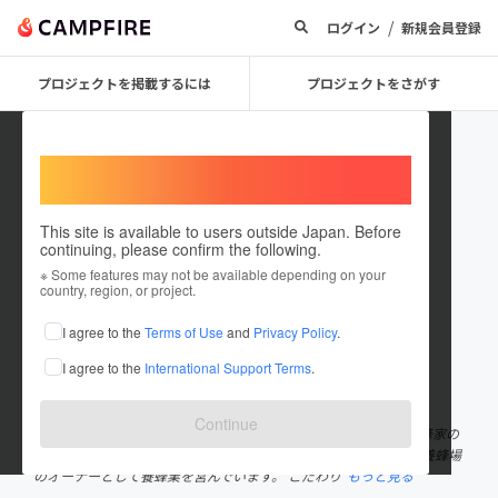
/
ログイン
新規会員登録
プロジェクトを掲載するには
プロジェクトをさがす
Welcome,
International users
This site is available to users outside Japan. Before
continuing, please confirm the following.
chikako yokoyama
※ Some features may not be available depending on your
country, region, or project.
プロジェクトオーナー
I agree to the
Terms of Use
and
Privacy Policy
.
これまでに3回支援して1件のプロジェクトを投稿しています
I agree to the
International Support Terms
.
在住国：日本
現在地：福岡県
出身国：日本
出身地：福岡県
Continue
福岡県小郡市という小さな町にて、養蜂家の娘として生まれ、養蜂家の
娘として育ちました。 はちみつを作り続けて1世紀。 現在は荒巻養蜂場
のオーナーとして養蜂業を営んでいます。 こだわり
もっと見る