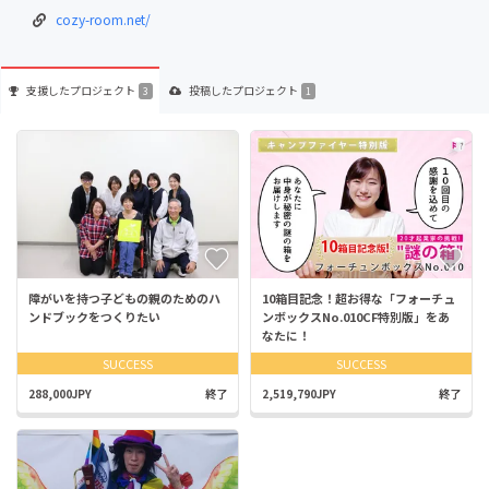
cozy-room.net/
支援した
プロジェクト
投稿した
プロジェクト
3
1
障がいを持つ子どもの親のためのハ
10箱目記念！超お得な「フォーチュ
ンドブックをつくりたい
ンボックスNo.010CF特別版」をあ
なたに！
SUCCESS
SUCCESS
288,000JPY
終了
2,519,790JPY
終了