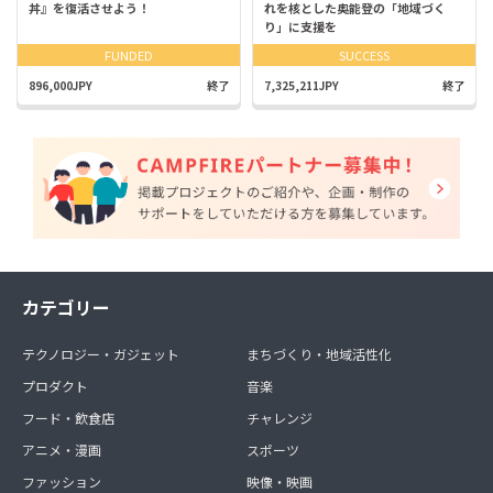
丼』を復活させよう！
れを核とした奥能登の「地域づく
り」に支援を
FUNDED
SUCCESS
896,000JPY
終了
7,325,211JPY
終了
カテゴリー
テクノロジー・ガジェット
まちづくり・地域活性化
プロダクト
音楽
フード・飲食店
チャレンジ
アニメ・漫画
スポーツ
ファッション
映像・映画