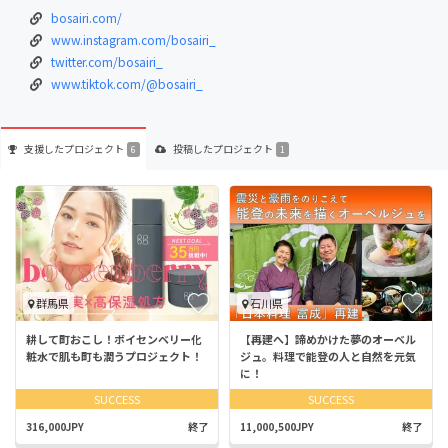
bosairi.com/
www.instagram.com/bosairi_
twitter.com/bosairi_
www.tiktok.com/@bosairi_
支援した
プロジェクト
投稿した
プロジェクト
6
1
群馬県
石川県
耕して町おこし！ボイセンベリー化
【再建へ】諦めかけた夢のオーベル
粧水で肌も町も潤うプロジェクト！
ジュ。料理で能登の人と自然を元気
に！
SUCCESS
SUCCESS
316,000JPY
終了
11,000,500JPY
終了