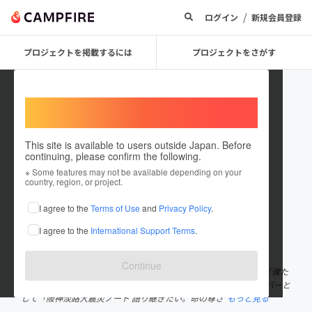
/
ログイン
新規会員登録
プロジェクトを掲載するには
プロジェクトをさがす
Welcome,
International users
This site is available to users outside Japan. Before
continuing, please confirm the following.
bosairi
※ Some features may not be available depending on your
country, region, or project.
プロジェクトオーナー
I agree to the
Terms of Use
and
Privacy Policy
.
これまでに6回支援して1件のプロジェクトを投稿しています
I agree to the
International Support Terms
.
在住国：日本
現在地：東京都
出身国：日本
出身地：神奈川県
Continue
神奈川県横浜市生まれ。神奈川県立横浜緑ヶ丘高等学校在学時代「僕た
ちの阪神大震災ノート 震災写真【調べ学習】プロジェクト」メンバーと
して「阪神淡路大震災ノート 語り継ぎたい。命の尊さ
もっと見る