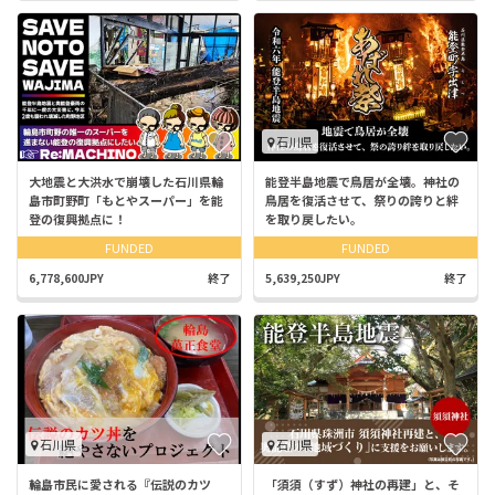
石川県
大地震と大洪水で崩壊した石川県輪
能登半島地震で鳥居が全壊。神社の
島市町野町「もとやスーパー」を能
鳥居を復活させて、祭りの誇りと絆
登の復興拠点に！
を取り戻したい。
FUNDED
FUNDED
6,778,600JPY
終了
5,639,250JPY
終了
石川県
石川県
輪島市民に愛される『伝説のカツ
「須須（すず）神社の再建」と、そ