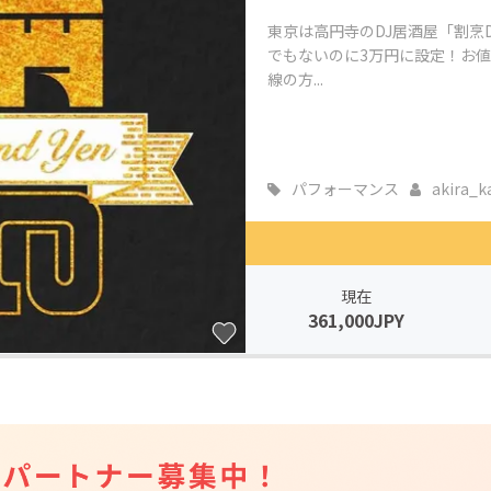
東京は高円寺のDJ居酒屋「割烹
でもないのに3万円に設定！お
線の方...
パフォーマンス
akira_ka
現在
361,000JPY