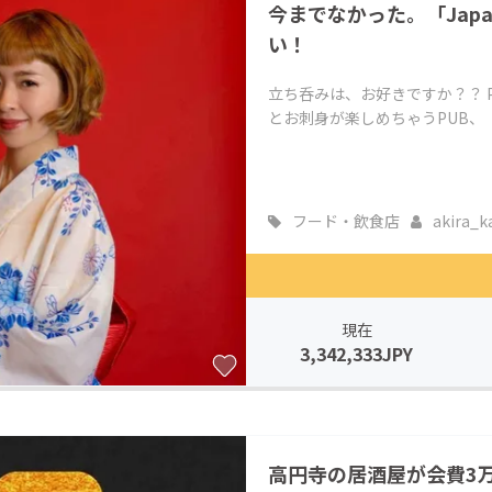
今までなかった。「Japan
い！
立ち呑みは、お好きですか？？ PU
とお刺身が楽しめちゃうPUB、『J
フード・飲食店
akira_ka
現在
3,342,333JPY
高円寺の居酒屋が会費3