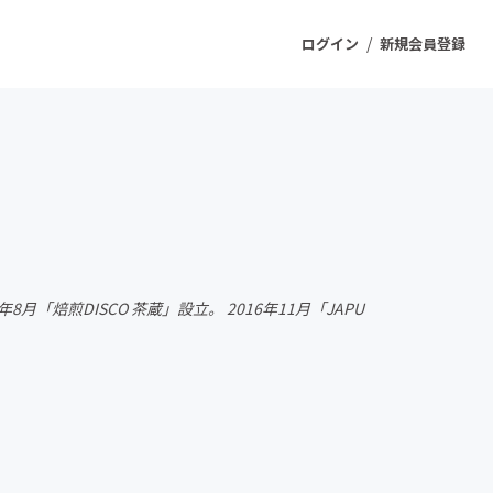
/
ログイン
新規会員登録
ジェクト
もうすぐ公開されます
プロダクト
月「焙煎DISCO 茶蔵」設立。 2016年11月「JAPU
ファッション
スポーツ
ケア
ソーシャルグッド