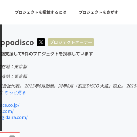
プロジェクトを掲載するには
プロジェクトをさがす
appodisco
プロジェクトオーナー
ターン
注目の新着プロジェクト
募集終了が近いプロ
3回支援して5件のプロジェクトを投稿しています
現在地：東京都
音楽
舞台・パフォーマンス
出身地：東京都
社代表。 2013年6月起業。同年8月「割烹DISCO 大蔵」設立。 2015年8
ゲーム・サービス開発
フード・飲食店
会
もっと見る
書籍・雑誌出版
アニメ・漫画
ce.co.jp/
o.com/
チャレンジ
ビューティー・ヘルス
gidaira.com/