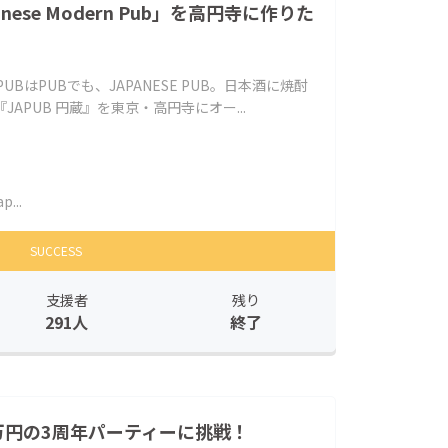
ese Modern Pub」を高円寺に作りた
BはPUBでも、JAPANESE PUB。日本酒に焼酎
APUB 円蔵』を東京・高円寺にオー...
p...
SUCCESS
支援者
残り
291人
終了
万円の3周年パーティーに挑戦！