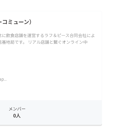
ピーコミューン）
念に飲食店舗を運営するラフ＆ピース合同会社によ
信基地局です。 リアル店舗と繋ぐオンライン中
p...
メンバー
0人