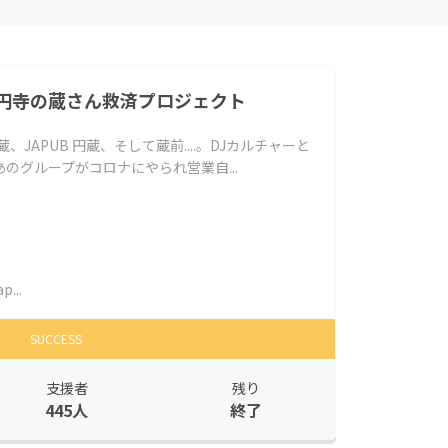
円寺の蔵さん救済プロジェクト
茶蔵、JAPUB 円蔵、そして蔵前....。DJカルチャーと
のグループがコロナにやられ営業自...
p...
SUCCESS
支援者
残り
445人
終了