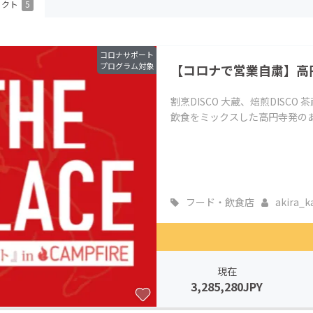
ェクト
5
CAMPFIRE for Social Good
CAMPFIRE Creation
CAMPFIREふるさと納税
machi-ya
コミュニティ
コロナサポート
プログラム対象
【コロナで営業自粛】高
割烹DISCO 大蔵、焙煎DISCO 
飲食をミックスした高円寺発のあ
フード・飲食店
akira_ka
現在
3,285,280JPY