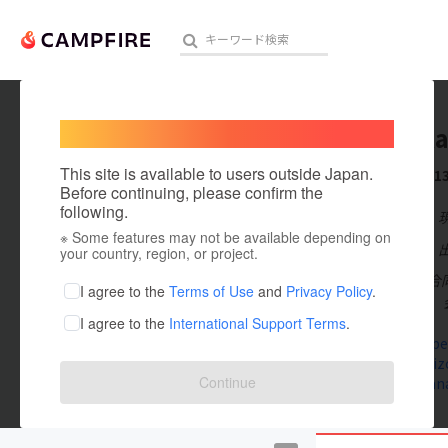
Welcome,
International users
akira_k
人気のプロジェクト
注目のリ
This site is available to users outside Japan.
これまでに1
Before continuing, please confirm the
following.
在住国：日本
※ Some features may not be available depending on
アート・写真
出身国：日本
your country, region, or project.
ラフ＆ピース合同会
テクノロジー・ガジェット
I agree to the
Terms of Use
and
Privacy Policy
.
B 円蔵」設立。 
I agree to the
International Support Terms
.
映像・映画
laughandpea
kappo-daiz
ビジネス・起業
Continue
mayukayana
まちづくり・地域活性化