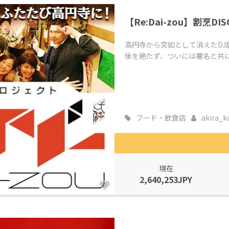
【Re:Dai-zou】割烹
高円寺から突如として消えたDJ居
後を絶たず、ついには署名と共に
フード・飲食店
akira_ka
現在
2,640,253JPY