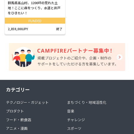
群馬県高山村、1200坪の荒れた土
地！ここに森をつくり、水道と井戸
をひきたい！
FUNDED
2,859,000JPY
終了
カテゴリー
テクノロジー・ガジェット
まちづくり・地域活性化
プロダクト
音楽
フード・飲食店
チャレンジ
アニメ・漫画
スポーツ