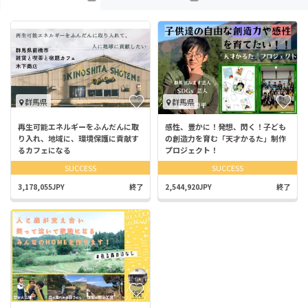
群馬県
群馬県
再生可能エネルギーをふんだんに取
感性、豊かに！発想、閃く！子ども
り入れ、地域に、環境保護に貢献す
の創造力を育む「天才かるた」制作
るカフェになる
プロジェクト！
SUCCESS
SUCCESS
3,178,055JPY
終了
2,544,920JPY
終了