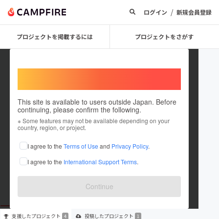
/
ログイン
新規会員登録
プロジェクトを掲載するには
プロジェクトをさがす
Welcome,
International users
This site is available to users outside Japan. Before
continuing, please confirm the following.
akageracraft
※ Some features may not be available depending on your
country, region, or project.
プロジェクトオーナー
I agree to the
Terms of Use
and
Privacy Policy
.
これまでに4回支援して1件のプロジェクトを投稿しています
I agree to the
International Support Terms
.
在住国：未設定
出身国：未設定
Continue
支援した
プロジェクト
投稿した
プロジェクト
4
1