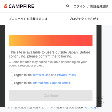
/
ログイン
新規会員登録
プロジェクトを掲載するには
プロジェクトをさがす
Welcome,
International users
This site is available to users outside Japan. Before
continuing, please confirm the following.
イイヅカ観光@群馬県高山村
※ Some features may not be available depending on your
country, region, or project.
プロジェクトオーナー
I agree to the
Terms of Use
and
Privacy Policy
.
これまでに3回支援して1件のプロジェクトを投稿しています
I agree to the
International Support Terms
.
在住国：日本
現在地：未設定
出身国：日本
出身地：未設定
Continue
社員一人ひとりが自分のやりたいことをやりつつ、お互いのやりたいこ
とや成長をサポートしながら、全員が楽しく過ごせる空間を創作してい
る。 個々自由と全体調和をテーマに社会の在り方を模索
もっと見る