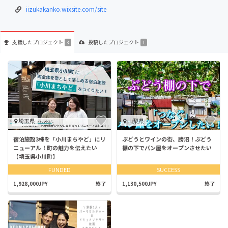
iizukakanko.wixsite.com/site
支援した
プロジェクト
投稿した
プロジェクト
3
1
埼玉県
山梨県
宿泊施設3棟を「小川まちやど」にリ
ぶどうとワインの街、勝沼！ぶどう
ニューアル！町の魅力を伝えたい
棚の下でパン屋をオープンさせたい
【埼玉県小川町】
FUNDED
SUCCESS
1,928,000JPY
終了
1,130,500JPY
終了