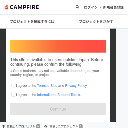
/
ログイン
新規会員登録
プロジェクトを掲載するには
プロジェクトをさがす
Welcome,
International users
This site is available to users outside Japan. Before
continuing, please confirm the following.
Yoshikazu_Sugai
※ Some features may not be available depending on your
country, region, or project.
プロジェクトオーナー
I agree to the
Terms of Use
and
Privacy Policy
.
これまでに1件のプロジェクトを投稿しています
I agree to the
International Support Terms
.
在住国：未設定
出身国：未設定
Continue
支援した
プロジェクト
投稿した
プロジェクト
0
1