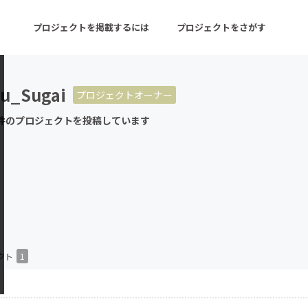
プロジェクトを掲載するには
プロジェクトをさがす
zu_Sugai
プロジェクトオーナー
ターン
注目の新着プロジェクト
募集終了が近いプロ
件のプロジェクトを投稿しています
音楽
舞台・パフォーマンス
ゲーム・サービス開発
フード・飲食店
書籍・雑誌出版
アニメ・漫画
チャレンジ
ビューティー・ヘルス
クト
1