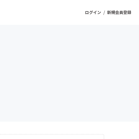
/
ログイン
新規会員登録
ジェクト
もうすぐ公開されます
プロダクト
ファッション
スポーツ
ケア
ソーシャルグッド