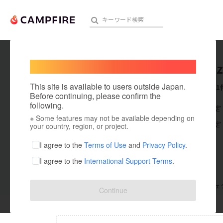
Welcome,
International users
Yoshika
人気のプロジェクト
注目のリ
This site is available to users outside Japan.
これまでに1
Before continuing, please confirm the
following.
在住国：未設定
※ Some features may not be available depending on
アート・写真
出身国：未設定
your country, region, or project.
テクノロジー・ガジェット
I agree to the
Terms of Use
and
Privacy Policy
.
I agree to the
International Support Terms
.
映像・映画
ビジネス・起業
支援した
プロジェクト
0
投稿した
プロジェ
Continue
まちづくり・地域活性化