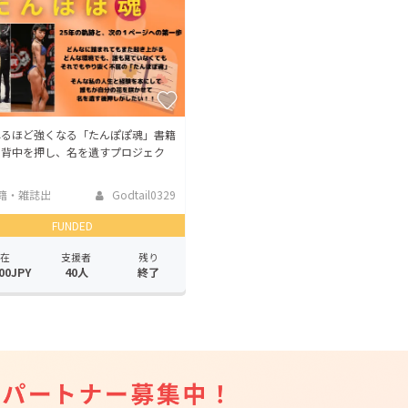
れるほど強くなる「たんぽぽ魂」書籍
の背中を押し、名を遺すプロジェク
籍・雑誌出
Godtail0329
FUNDED
在
支援者
残り
00JPY
40人
終了