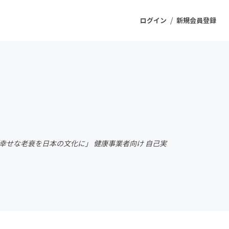
/
ログイン
新規会員登録
ジェクト
もうすぐ公開されます
プロダクト
「幸せな老衰を日本の文化に」 健康事業者向け 自己実
ファッション
スポーツ
ケア
ソーシャルグッド