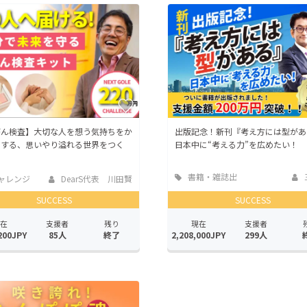
CAMPFIRE for Social Good
CAMPFIRE Creation
CAMPFIREふるさと納税
machi-ya
コミュニティ
がん検査】大切な人を想う気持ちをか
出版記念！新刊『考え方には型があ
にする、思いやり溢れる世界をつく
日本中に“考える力”を広めたい！
書籍・雑誌出
ャレンジ
DearS代表 川田賢
版
SUCCESS
SUCCESS
在
支援者
残り
現在
支援者
200JPY
85人
終了
2,208,000JPY
299人