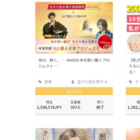
東京都
命は、続く。 ― AKASHI 命を歌い継ぐプロ
【乳
ジェクト ―
たち
る！
音楽
生きた証を残す-A...
チ
SUCCESS
現在
支援者
残り
現
1,506,576JPY
207人
終了
1,282,