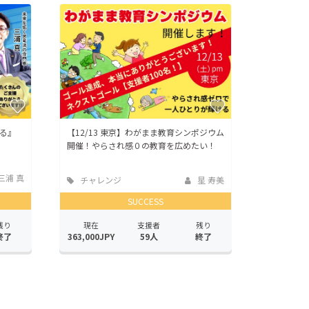
る』
【12/13 東京】わがまま教育シンポジウム
開催！やらされ感０の教育を広めたい！
三浦 真
チャレンジ
星 寿美
SUCCESS
残り
現在
支援者
残り
終了
363,000JPY
59人
終了