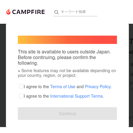
Welcome,
International users
Yoshi_0
人気のプロジェクト
注目のリ
This site is available to users outside Japan.
これまでに6
Before continuing, please confirm the
following.
在住国：日本
※ Some features may not be available depending on
アート・写真
出身国：日本
your country, region, or project.
伊藤義顕(いとう
テクノロジー・ガジェット
I agree to the
Terms of Use
and
Privacy Policy
.
現型スクール 「We
I agree to the
International Support Terms
.
映像・映画
ビジネス・起業
Continue
支援した
プロジェクト
6
投稿した
プロジェ
まちづくり・地域活性化