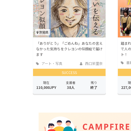
茨城県
「ありがとう」「ごめんね」あなたの言え
踏ま
なかった気持ちをクレヨンの似顔絵で届け
で人
ます
ト！
書
アート・写真
西口栄里奈
版
SUCCESS
現在
支援者
残り
現
110,000JPY
38人
終了
227,0