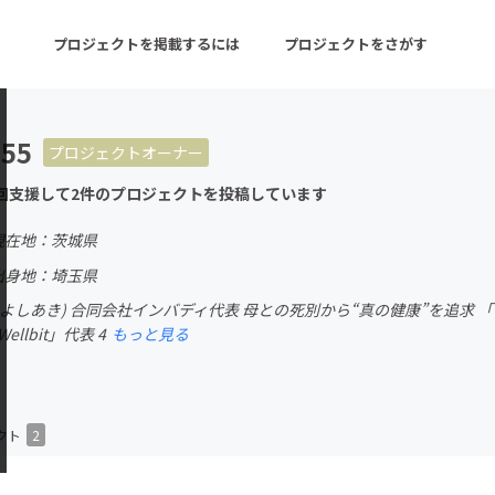
プロジェクトを掲載するには
プロジェクトをさがす
755
プロジェクトオーナー
ターン
注目の新着プロジェクト
募集終了が近いプロ
回支援して2件のプロジェクトを投稿しています
現在地：茨城県
音楽
舞台・パフォーマンス
出身地：埼玉県
よしあき) 合同会社インバディ代表 母との死別から“真の健康”を追求 
ゲーム・サービス開発
フード・飲食店
llbit」代表 4
もっと見る
書籍・雑誌出版
アニメ・漫画
チャレンジ
ビューティー・ヘルス
クト
2