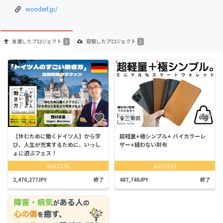
wonderf.jp/
支援した
プロジェクト
投稿した
プロジェクト
3
2
三重県
【休むために働くドイツ人】から学
超軽量+極シンプル+ バイカラーレ
び、人生が充実するために、いっし
ザー+縫わない財布
ょに遊ぶフェス！
SUCCESS
SUCCESS
2,470,277JPY
終了
487,740JPY
終了