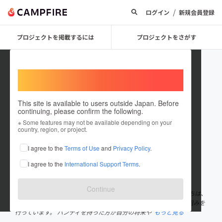
/
ログイン
新規会員登録
プロジェクトを掲載するには
プロジェクトをさがす
Welcome,
International users
This site is available to users outside Japan. Before
continuing, please confirm the following.
ワンダーフレンズ
※ Some features may not be available depending on your
country, region, or project.
プロジェクトオーナー
I agree to the
Terms of Use
and
Privacy Policy
.
これまでに3回支援して2件のプロジェクトを投稿しています
I agree to the
International Support Terms
.
在住国：日本
現在地：大阪府
出身国：日本
出身地：大阪府
Continue
「わくわくを社会に。感動から人生は変わる。」を理念に、 私たちは、
障害者雇用が生まれる社会福祉事業と就労事業を融合させた取り組みを
行っています。 ハンディを持った方が自分の将来や
もっと見る