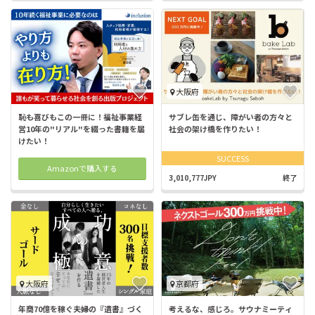
大阪府
恥も喜びもこの一冊に！福祉事業経
サブレ缶を通じ、障がい者の方々と
営10年の"リアル"を綴った書籍を届
社会の架け橋を作りたい！
けたい！
SUCCESS
Amazonで購入する
3,010,777JPY
終了
大阪府
京都府
年商70億を稼ぐ夫婦の『遺書』づく
考えるな、感じろ。サウナミーティ