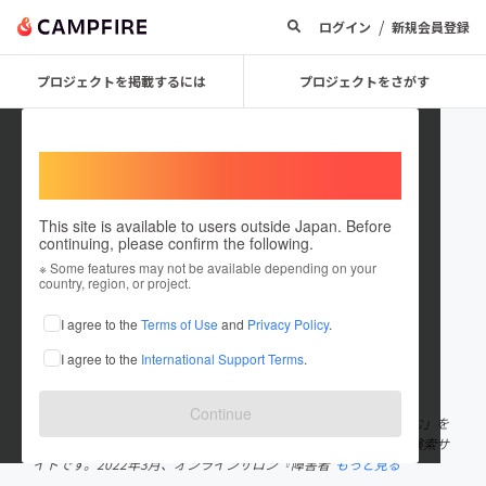
/
ログイン
新規会員登録
プロジェクトを掲載するには
プロジェクトをさがす
Welcome,
International users
This site is available to users outside Japan. Before
continuing, please confirm the following.
shohgaisha_com
※ Some features may not be available depending on your
country, region, or project.
プロジェクトオーナー
I agree to the
Terms of Use
and
Privacy Policy
.
これまでに26回支援して3件のプロジェクトを投稿しています
I agree to the
International Support Terms
.
在住国：日本
現在地：未設定
出身国：日本
出身地：未設定
Continue
『障害者ドットコム』は障害がある方の「働く」「暮らす」「育む」を
応援する障害福祉情報Webメディア／障害福祉サービス事業所の検索サ
イトです。2022年3月、オンラインサロン『障害者
もっと見る