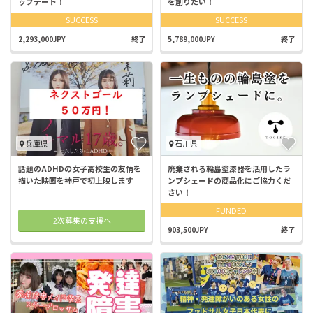
ップデート！
を創りたい！
SUCCESS
SUCCESS
2,293,000JPY
終了
5,789,000JPY
終了
兵庫県
石川県
話題のADHDの女子高校生の友情を
廃棄される輪島塗漆器を活用したラ
描いた映画を神戸で初上映します
ンプシェードの商品化にご協力くだ
さい！
FUNDED
2次募集の支援へ
903,500JPY
終了