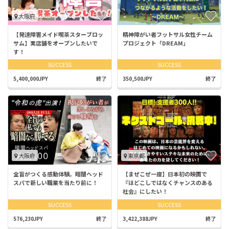
大阪府
【発達障害メイド喫茶スターブロッ
精神障がい者フットサル女性チーム
サム】実店舗をオープンしたいで
プロジェクト「DREAM」
す！
SUCCESS
SUCCESS
5,400,000JPY
終了
350,500JPY
終了
大阪府
東京都
全盲がつくる感動体験。暗闇ヘッド
【まぜこぜ一座】日本初の映画で
スパで新しい職業を当たり前に！
『ほどこしではなくチャンスのある
社会』にしたい！
SUCCESS
SUCCESS
576,230JPY
終了
3,422,388JPY
終了