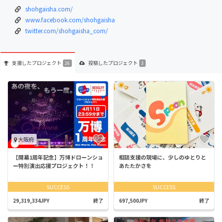
shohgaisha.com/
www.facebook.com/shohgaisha
twitter.com/shohgaisha_com/
支援した
プロジェクト
投稿した
プロジェクト
26
3
大阪府
【開幕1周年記念】万博ドローンショ
相談支援の現場に、少しのゆとりと
ー特別演出応援プロジェクト！！
あたたかさを
SUCCESS
SUCCESS
29,319,334JPY
終了
697,500JPY
終了