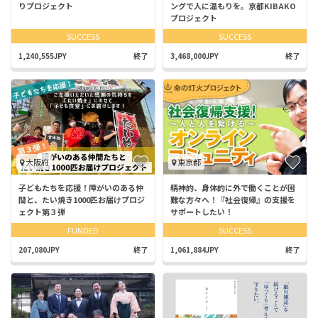
りプロジェクト
ングで人に温もりを。京都KIBAKO
プロジェクト
SUCCESS
SUCCESS
1,240,555JPY
終了
3,468,000JPY
終了
大阪府
東京都
子どもたちを応援！障がいのある仲
精神的、身体的に外で働くことが困
間と、たい焼き1000匹お届けプロジ
難な方々へ！『社会復帰』の支援を
ェクト第３弾
サポートしたい！
FUNDED
SUCCESS
207,080JPY
終了
1,061,884JPY
終了