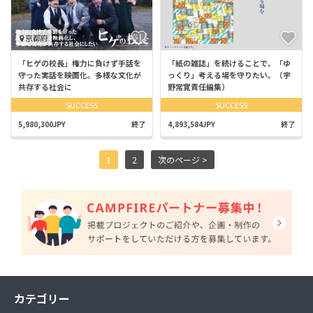
京都府
「ヒゲの校長」権力に負けず手話を
「紙の雑誌」を続けることで、「ゆ
守った実話を映画化。多様な文化が
っくり」考える場を守りたい。（宇
共存する社会に
野常寛責任編集）
SUCCESS
SUCCESS
5,980,300JPY
終了
4,893,584JPY
終了
1
2
次のページ >
カテゴリー