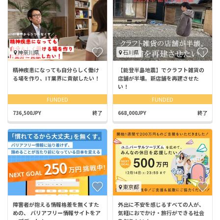
神奈川県
石川県
精神疾患になっても自分らしく働け
【能登半島地震】でクラフト雑貨の
る場を作り、IT業界に貢献したい！
店舗が半壊。新店舗を再建させた
い！
FUNDED
FUNDED
736,500JPY
終了
668,000JPY
終了
東京都
障害者が抱える情報格差を無くすた
外出に不安を感じるすべての人が、
めの、 バリアフリー情報サイトをア
気軽におでかけ・旅行ができる社会