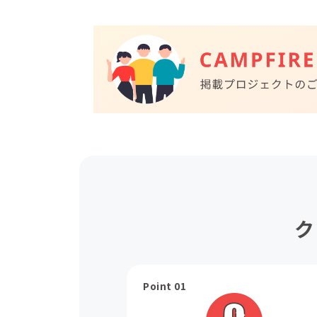
ク
Point 01