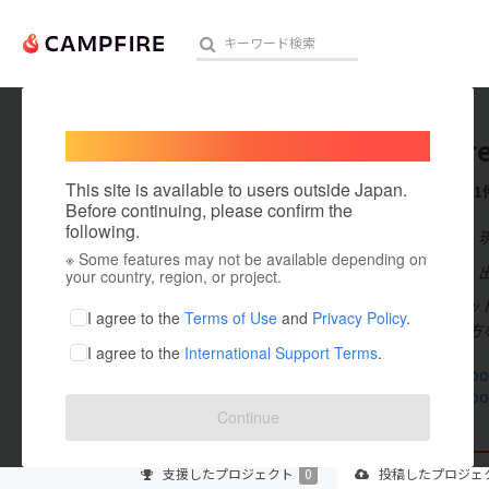
Welcome,
International users
Treasur
人気のプロジェクト
注目のリ
This site is available to users outside Japan.
これまでに1
Before continuing, please confirm the
following.
在住国：日本
※ Some features may not be available depending on
アート・写真
出身国：日本
your country, region, or project.
トレジャーフッ
テクノロジー・ガジェット
I agree to the
Terms of Use
and
Privacy Policy
.
ス、専門家の方
I agree to the
International Support Terms
.
映像・映画
treasurefoot
treasurefoo
ビジネス・起業
Continue
まちづくり・地域活性化
支援した
プロジェクト
0
投稿した
プロジェ