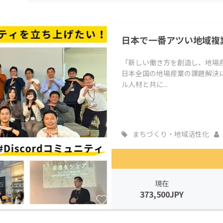
CAMPFIRE for Social Good
CAMPFIRE Creation
CAMPFIREふるさと納税
machi-ya
コミュニティ
日本で一番アツい地域複
「新しい働き方を創造し、地場
日本全国の地場産業の課題解決
ル人材と共に...
まちづくり・地域活性化
現在
373,500JPY