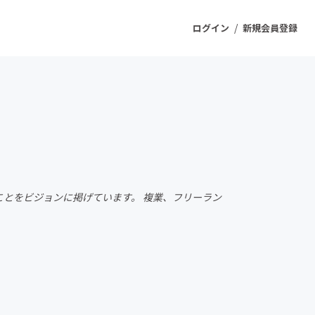
/
ログイン
新規会員登録
ジェクト
もうすぐ公開されます
プロダクト
とをビジョンに掲げています。 複業、フリーラン
ファッション
スポーツ
ケア
ソーシャルグッド