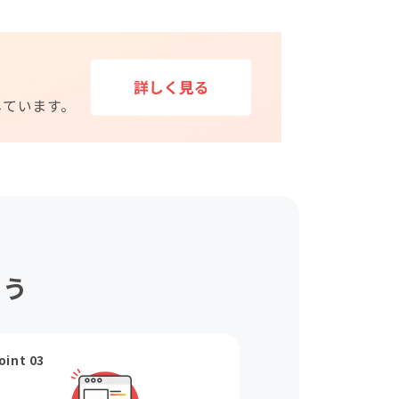
ょう
oint 03