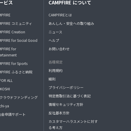
ービス
CAMPFIRE について
MPFIRE
CAMPFIREとは
MPFIRE コミュニティ
あんしん・安全への取り組み
PFIRE Creation
ニュース
PFIRE for Social Good
ヘルプ
PFIRE for
お問い合わせ
ertainment
各種規定
PFIRE for Sports
利用規約
MPFIRE ふるさと納税
細則
FOR ALL
プライバシーポリシー
KOSHI
特定商取引法に基づく表記
FAクラウドファンディング
情報セキュリティ方針
hi-ya
反社基本方針
助金申請サポート
カスタマーハラスメントに対す
る考え方