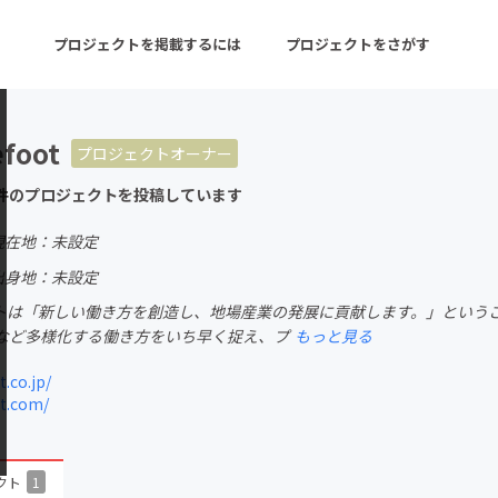
プロジェクトを掲載するには
プロジェクトをさがす
efoot
プロジェクトオーナー
ターン
注目の新着プロジェクト
募集終了が近いプロ
件のプロジェクトを投稿しています
現在地：未設定
音楽
舞台・パフォーマンス
出身地：未設定
トは「新しい働き方を創造し、地場産業の発展に貢献します。」というこ
ゲーム・サービス開発
フード・飲食店
など多様化する働き方をいち早く捉え、プ
もっと見る
書籍・雑誌出版
アニメ・漫画
.co.jp/
t.com/
チャレンジ
ビューティー・ヘルス
クト
1