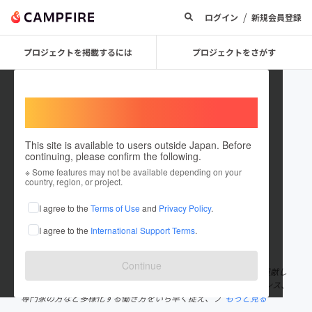
/
ログイン
新規会員登録
プロジェクトを掲載するには
プロジェクトをさがす
Welcome,
International users
This site is available to users outside Japan. Before
continuing, please confirm the following.
Treasurefoot
※ Some features may not be available depending on your
country, region, or project.
プロジェクトオーナー
I agree to the
Terms of Use
and
Privacy Policy
.
これまでに1件のプロジェクトを投稿しています
I agree to the
International Support Terms
.
在住国：日本
現在地：未設定
出身国：日本
出身地：未設定
Continue
トレジャーフットは「新しい働き方を創造し、地場産業の発展に貢献し
ます。」ということをビジョンに掲げています。 複業、フリーランス、
専門家の方など多様化する働き方をいち早く捉え、プ
もっと見る