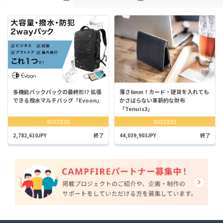
多機能バックパックの最終形!? 拡張
薄さ6mm！カード・硬貨を入れても
できる撥水マルチバッグ「Evoon」
かさばらない革新的な財布
「Tenuis3」
SUCCESS
SUCCESS
2,782,610JPY
終了
44,039,903JPY
終了