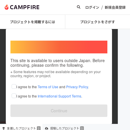
/
ログイン
新規会員登録
プロジェクトを掲載するには
プロジェクトをさがす
Welcome,
International users
This site is available to users outside Japan. Before
continuing, please confirm the following.
Lyaos
※ Some features may not be available depending on your
country, region, or project.
プロジェクトオーナー
I agree to the
Terms of Use
and
Privacy Policy
.
これまでに2回支援して1件のプロジェクトを投稿しています
I agree to the
International Support Terms
.
在住国：日本
現在地：茨城県
出身国：日本
出身地：兵庫県
Continue
支援した
プロジェクト
投稿した
プロジェクト
2
1