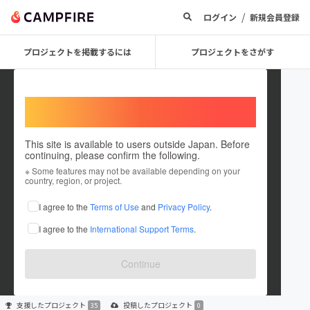
/
ログイン
新規会員登録
プロジェクトを掲載するには
プロジェクトをさがす
Welcome,
International users
This site is available to users outside Japan. Before
continuing, please confirm the following.
Tomoco Inaka
※ Some features may not be available depending on your
country, region, or project.
プロジェクトオーナー
I agree to the
Terms of Use
and
Privacy Policy
.
これまでに35回支援しています
I agree to the
International Support Terms
.
在住国：日本
現在地：鳥取県
出身国：日本
出身地：鳥取県
Continue
支援した
プロジェクト
投稿した
プロジェクト
35
0