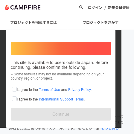
/
ログイン
新規会員登録
プロジェクトを掲載するには
プロジェクトをさがす
Welcome,
International users
This site is available to users outside Japan. Before
continuing, please confirm the following.
TokyoSudburySchool
※ Some features may not be available depending on your
country, region, or project.
プロジェクトオーナー
I agree to the
Terms of Use
and
Privacy Policy
.
これまでに2件のプロジェクトを投稿しています
I agree to the
International Support Terms
.
在住国：日本
現在地：未設定
出身国：日本
出身地：東京都
Continue
東京サドベリースクールは、アメリカのサドベリー・バレー・スクール
をモデルに「東京にもサドベリースクールを！」という市民有志により
開校した全日制の学校（スクール）です。 私たちは、生
もっと見る