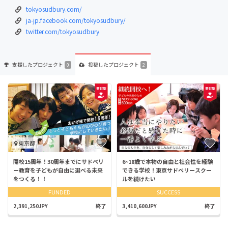
tokyosudbury.com/
ja-jp.facebook.com/tokyosudbury/
twitter.com/tokyosudbury
支援した
プロジェクト
投稿した
プロジェクト
0
2
東京都
開校15周年！30周年までにサドベリ
6~18歳で本物の自由と社会性を経験
ー教育を子どもが自由に選べる未来
できる学校！東京サドベリースクー
をつくる！！
ルを続けたい
FUNDED
SUCCESS
2,391,250JPY
終了
3,410,600JPY
終了