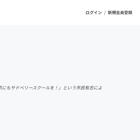
/
ログイン
新規会員登録
ジェクト
もうすぐ公開されます
プロダクト
京にもサドベリースクールを！」という市民有志によ
ファッション
スポーツ
ケア
ソーシャルグッド