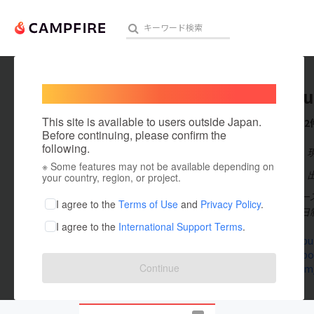
Welcome,
International users
TokyoSu
人気のプロジェクト
注目のリ
This site is available to users outside Japan.
これまでに2
Before continuing, please confirm the
following.
在住国：日本
※ Some features may not be available depending on
アート・写真
出身国：日本
your country, region, or project.
東京サドベリー
テクノロジー・ガジェット
I agree to the
Terms of Use
and
Privacy Policy
.
り開校した全日
I agree to the
International Support Terms
.
映像・映画
tokyosudbu
ja-jp.faceb
ビジネス・起業
Continue
twitter.com
まちづくり・地域活性化