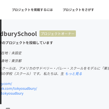
プロジェクトを掲載するには
プロジェクトをさがす
dburySchool
プロジェクトオーナー
ターン
注目の新着プロジェクト
募集終了が近いプロ
件のプロジェクトを投稿しています
現在地：未設定
音楽
舞台・パフォーマンス
出身地：東京都
スクールは、アメリカのサドベリー・バレー・スクールをモデルに「東
ゲーム・サービス開発
フード・飲食店
制の学校（スクール）です。 私たちは、生
もっと見る
書籍・雑誌出版
アニメ・漫画
ry.com/
ook.com/tokyosudbury/
チャレンジ
ビューティー・ヘルス
/tokyosudbury