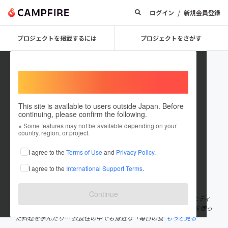
/
ログイン
新規会員登録
プロジェクトを掲載するには
プロジェクトをさがす
Welcome,
International users
This site is available to users outside Japan. Before
continuing, please confirm the following.
TSUMUGI_ltd
※ Some features may not be available depending on your
country, region, or project.
プロジェクトオーナー
I agree to the
Terms of Use
and
Privacy Policy
.
これまでに1回支援して1件のプロジェクトを投稿しています
I agree to the
International Support Terms
.
在住国：日本
現在地：東京都
出身国：日本
出身地：未設定
Continue
食卓を軸に、自分にも地球にも「善い暮らし」を探求するコミュニティ
(共同体）です。生産者さんと共に畑を共同運営したり、旬の食材を使っ
た料理を学んだり… 衣食住の中でも身近な「毎日の食
もっと見る