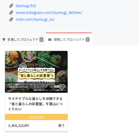
tsumugi.ltd/
www.instagram.com/tsumugi_kitchen/
note.com/tsumugi_inc
支援した
プロジェクト
投稿した
プロジェクト
1
1
サステナブルな暮らしを体験できる
「食と暮らしの試着室」を葉山につ
くりたい
SUCCESS
3,459,322JPY
終了