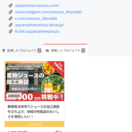
aquamarine-numazu.com/
www.instagram.com/numazu_shunsuke/
x.com/numazu_shunsuke
aquamarinenumazu.stores.jp/
lit.link/aquamarinenumazu
支援した
プロジェクト
投稿した
プロジェクト
1
1
静岡県
静岡県沼津市でジュースの加工施設
を立ち上げ、地域の特産品のおいし
さを発信したい！
SUCCESS