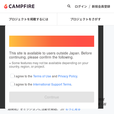
/
ログイン
新規会員登録
プロジェクトを掲載するには
プロジェクトをさがす
Welcome,
International users
This site is available to users outside Japan. Before
continuing, please confirm the following.
Aquamarine
※ Some features may not be available depending on your
country, region, or project.
プロジェクトオーナー
I agree to the
Terms of Use
and
Privacy Policy
.
これまでに1回支援して1件のプロジェクトを投稿しています
I agree to the
International Support Terms
.
在住国：日本
現在地：静岡県
出身国：日本
出身地：愛知県
Continue
1997年生まれの28歳。愛知県名古屋市出身。 2023年5月に沼津市地域
おこし協力隊として沼津市に移住。 「地域産品を活用した商品開発・販
路開拓」をミッションに活動を開始。 20
もっと見る