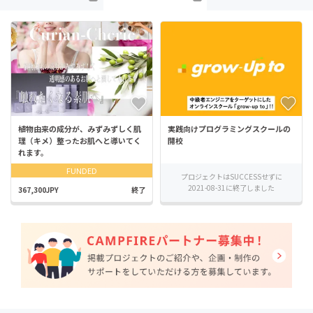
植物由来の成分が、みずみずしく肌
実践向けプログラミングスクールの
理（キメ）整ったお肌へと導いてく
開校
れます。
FUNDED
プロジェクトはSUCCESSせずに
2021-08-31に終了しました
367,300JPY
終了