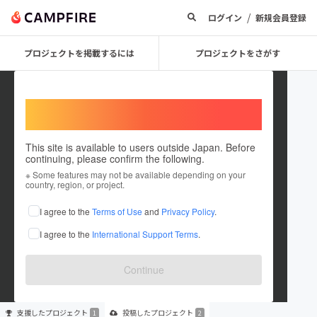
/
ログイン
新規会員登録
プロジェクトを掲載するには
プロジェクトをさがす
Welcome,
International users
This site is available to users outside Japan. Before
continuing, please confirm the following.
Shigetoshi mita
※ Some features may not be available depending on your
country, region, or project.
プロジェクトオーナー
I agree to the
Terms of Use
and
Privacy Policy
.
これまでに1回支援して2件のプロジェクトを投稿しています
I agree to the
International Support Terms
.
在住国：未設定
出身国：未設定
Continue
支援した
プロジェクト
投稿した
プロジェクト
1
2