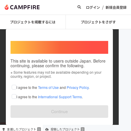
/
ログイン
新規会員登録
プロジェクトを掲載するには
プロジェクトをさがす
Welcome,
International users
This site is available to users outside Japan. Before
continuing, please confirm the following.
Shigetoshi mita
※ Some features may not be available depending on your
country, region, or project.
プロジェクトオーナー
I agree to the
Terms of Use
and
Privacy Policy
.
これまでに1回支援して2件のプロジェクトを投稿しています
I agree to the
International Support Terms
.
在住国：未設定
出身国：未設定
Continue
支援した
プロジェクト
投稿した
プロジェクト
1
2