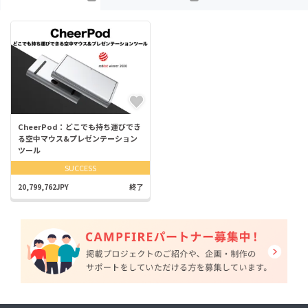
CheerPod：どこでも持ち運びでき
る空中マウス&プレゼンテーション
ツール
SUCCESS
20,799,762JPY
終了