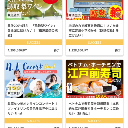
鳥取県
埼玉県
果汁200％超え！「鳥取梨ワイン」
地域の力で教室を快適に！さいたま
を全国に届けたい！【梅津酒造の挑
市立芝川小学校から【断熱の輪】を
戦】
広げたい！
SUCCESS
SUCCESS
4,290,000JPY
終了
1,128,000JPY
終了
東京都
武原なつ美オンラインコンサート！
ベトナムで寿司屋を新規開業！本格
ヴァイオリンの音色を世界中に届け
的な江戸前寿司をホーチミンに広め
たい Final
たい【鮨 青山】
SUCCESS
SUCCESS