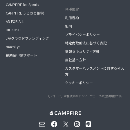
CAMPFIRE for Sports
各種規定
CAMPFIRE ふるさと納税
利用規約
AD FOR ALL
細則
HIOKOSHI
プライバシーポリシー
JFAクラウドファンディング
特定商取引法に基づく表記
machi-ya
情報セキュリティ方針
補助金申請サポート
反社基本方針
カスタマーハラスメントに対する考え
方
クッキーポリシー
「QRコード」は株式会社デンソーウェーブの登録商標です。