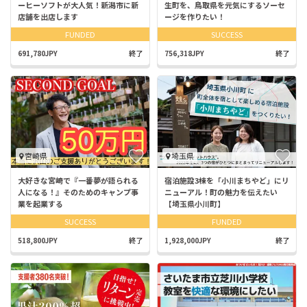
ーヒーソフトが大人気！新潟市に新
生町を、鳥取県を元気にするソーセ
店舗を出店します
ージを作りたい！
FUNDED
SUCCESS
691,780JPY
終了
756,318JPY
終了
宮崎県
埼玉県
大好きな宮崎で『一番夢が語られる
宿泊施設3棟を「小川まちやど」にリ
人になる！』そのためのキャンプ事
ニューアル！町の魅力を伝えたい
業を起業する
【埼玉県小川町】
SUCCESS
FUNDED
518,800JPY
終了
1,928,000JPY
終了