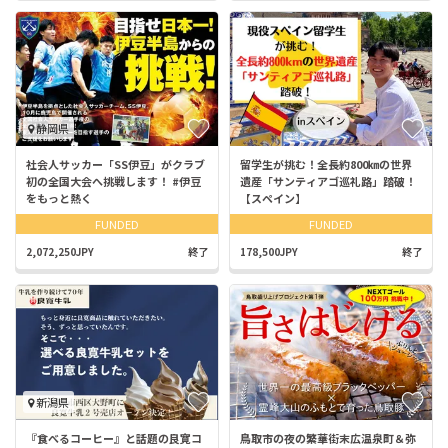
静岡県
社会人サッカー「SS伊豆」がクラブ
留学生が挑む！全長約800㎞の世界
初の全国大会へ挑戦します！ #伊豆
遺産「サンティアゴ巡礼路」踏破！
をもっと熱く
【スペイン】
FUNDED
FUNDED
2,072,250JPY
終了
178,500JPY
終了
新潟県
『食べるコーヒー』と話題の良寛コ
鳥取市の夜の繁華街末広温泉町＆弥