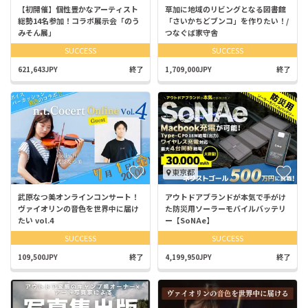
【初開催】個性豊かなアーティスト
草加に地域のリビングとなる図書館
総勢14名参加！コラボ展示会「のう
「さいかちどブンコ」を作りたい！/
みそん展」
つなぐば家守舎
SUCCESS
SUCCESS
621,643JPY
終了
1,709,000JPY
終了
東京都
武原なつ美オンラインコンサート！
アウトドアブランドが本気で手がけ
ヴァイオリンの音色を世界中に届け
た防災用ソーラーモバイルバッテリ
たい vol.4
ー【SoNAe】
SUCCESS
SUCCESS
109,500JPY
終了
4,199,950JPY
終了