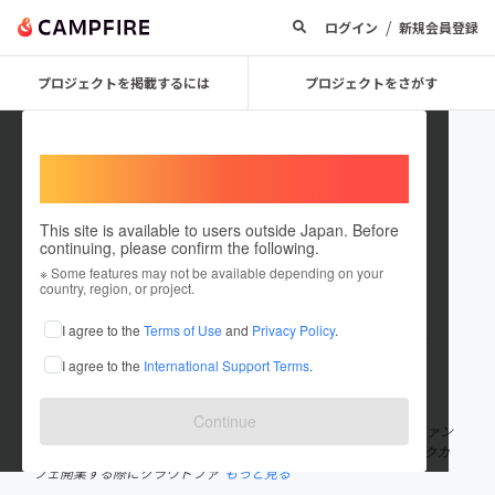
/
ログイン
新規会員登録
プロジェクトを掲載するには
プロジェクトをさがす
Welcome,
International users
This site is available to users outside Japan. Before
continuing, please confirm the following.
岡田良寛
※ Some features may not be available depending on your
country, region, or project.
プロジェクトオーナー
I agree to the
Terms of Use
and
Privacy Policy
.
これまでに152回支援して1件のプロジェクトを投稿しています
I agree to the
International Support Terms
.
在住国：日本
現在地：兵庫県
出身国：日本
出身地：鳥取県
Continue
CAMPFIRE公式パートナー 1990年生まれ / 鳥取市出身 クラウドファン
ディングを成功に導く仕事をしています。 2015年春に鳥取でブックカ
フェ開業する際にクラウドファ
もっと見る