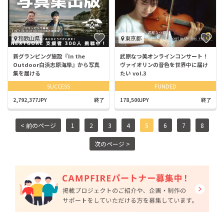
和歌山県
東京都
新グランピング施設『In the
武原なつ美オンラインコンサート！
Outdoor白浜志原海岸』から写真
ヴァイオリンの音色を世界中に届け
集を届ける
たい vol.3
SUCCESS
FUNDED
2,792,377JPY
終了
178,500JPY
終了
< 前のページ
1
2
3
4
5
6
7
8
次のページ >