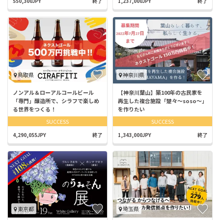
550,300JPY
終了
1,237,000JPY
終了
鳥取県
神奈川県
ノンアル＆ローアルコールビール
【神奈川葉山】築100年の古民家を
「専門」醸造所で、シラフで楽しめ
再生した複合施設「楚々～soso～」
る世界をつくる！
を作りたい
SUCCESS
SUCCESS
4,290,055JPY
終了
1,343,000JPY
終了
東京都
埼玉県