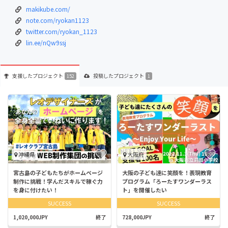
makikube.com/
note.com/ryokan1123
twitter.com/ryokan_1123
lin.ee/nQw9ssj
支援した
プロジェクト
投稿した
プロジェクト
152
1
沖縄県
大阪府
宮古島の子どもたちがホームページ
大阪の子ども達に笑顔を！表現教育
制作に挑戦！学んだスキルで稼ぐ力
プログラム「ろーたすワンダーラス
を身に付けたい！
ト」を開催したい
SUCCESS
SUCCESS
1,020,000JPY
終了
728,000JPY
終了