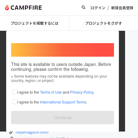
/
ログイン
新規会員登録
プロジェクトを掲載するには
プロジェクトをさがす
Welcome,
International users
This site is available to users outside Japan. Before
continuing, please confirm the following.
Rui Yamaguchi
※ Some features may not be available depending on your
country, region, or project.
プロジェクトオーナー
I agree to the
Terms of Use
and
Privacy Policy
.
これまでに57回支援して5件のプロジェクトを投稿しています
I agree to the
International Support Terms
.
在住国：日本
現在地：東京都
出身国：日本
出身地：石川県
Continue
プロの無職です
ruiyamaguchi.com/