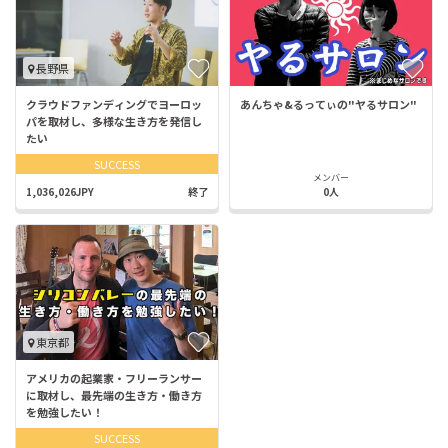
長野県
クラウドファンディングでヨーロッ
あんちゃ&るってぃの"ヤるサロン"
パを取材し、多様な生き方を発信し
たい
SUCCESS
メンバー
1,036,026JPY
終了
0人
東京都
アメリカの起業家・フリーランサー
に取材し、最先端の生き方・働き方
を勉強したい！
SUCCESS