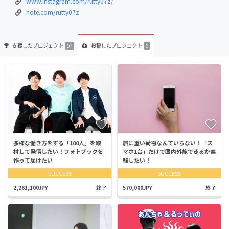
www.instagram.com/rutty07z/
note.com/rutty07z
支援した
プロジェクト
投稿した
プロジェクト
57
5
多様な働き方をする「100人」を取
旅に重い荷物なんていらない！「ス
材して発信したい！フォトブックを
マホ1台」だけで国内外旅できるか実
作って届けたい
験したい！
SUCCESS
SUCCESS
2,261,100JPY
終了
570,000JPY
終了