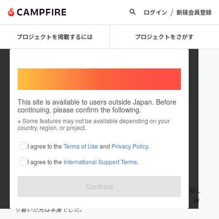
/
ログイン
新規会員登録
プロジェクトを掲載するには
プロジェクトをさがす
Welcome,
International users
This site is available to users outside Japan. Before
continuing, please confirm the following.
Ochiland_1110
※ Some features may not be available depending on your
country, region, or project.
プロジェクトオーナー
I agree to the
Terms of Use
and
Privacy Policy
.
これまでに1件のプロジェクトを投稿しています
I agree to the
International Support Terms
.
在住国：日本
現在地：広島県
出身国：日本
出身地：広島県
Continue
広島の大学4年生。 地元紙の記者を目指すも最終試験で不合格。 1社し
か受けてなかったので、何をやろうかと悩みました。 何をしよう。 辿
り着いた先は本屋でした。