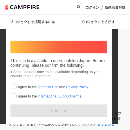
/
ログイン
新規会員登録
プロジェクトを掲載するには
プロジェクトをさがす
Welcome,
International users
This site is available to users outside Japan. Before
continuing, please confirm the following.
ORIYAMA tetsuro
※ Some features may not be available depending on your
country, region, or project.
プロジェクトオーナー
I agree to the
Terms of Use
and
Privacy Policy
.
これまでに3回支援して1件のプロジェクトを投稿しています
I agree to the
International Support Terms
.
在住国：日本
現在地：静岡県
出身国：日本
出身地：未設定
Continue
静岡市のクラフトビールメーカー「静岡醸造」の醸造長です。 サッポロ
ビールでラガービール造りを学び、「クラフトビールで静岡の日常を特
別にする」をモットーに静岡でしか造れない、クラフト
もっと見る