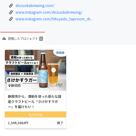
shizuokabrewing.com/
www.instagram.com/shizuokabrewing/
www.instagram.com/hitoyado_taproom_sh...
投稿した
プロジェクト
1
静岡県
静岡市から、酒粕を使った新たな国
産クラフトビール「さけかすラガ
ー」を届けたい！
SUCCESS
1,599,500JPY
終了