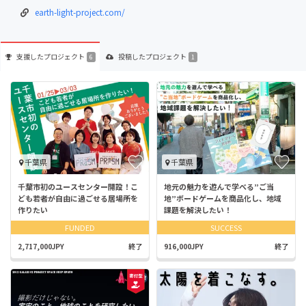
earth-light-project.com/
支援した
プロジェクト
投稿した
プロジェクト
6
1
千葉県
千葉県
千葉市初のユースセンター開設！こ
地元の魅力を遊んで学べる”ご当
ども若者が自由に過ごせる居場所を
地”ボードゲームを商品化し、地域
作りたい
課題を解決したい！
FUNDED
SUCCESS
2,717,000JPY
終了
916,000JPY
終了