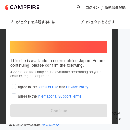
/
ログイン
新規会員登録
プロジェクトを掲載するには
プロジェクトをさがす
Welcome,
International users
This site is available to users outside Japan. Before
continuing, please confirm the following.
Norihiko Tsuzuki
※ Some features may not be available depending on your
country, region, or project.
プロジェクトオーナー
I agree to the
Terms of Use
and
Privacy Policy
.
これまでに6回支援して1件のプロジェクトを投稿しています
I agree to the
International Support Terms
.
在住国：日本
現在地：千葉県
出身国：日本
出身地：千葉県
Continue
【炎を宇宙へ！】Earth Light Project実行委員会代表 / 学生団体おりが
み設立者・代表（東京2020大会に向けた日本最大規模の学生団体） / 宇
宙と食の若手研究会
もっと見る