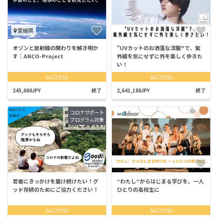
愛媛県
オゾンと放射線の関わりを解き明か
"UVカットのお洒落な洋服"で、紫
す｜ANCO-Project
外線を気にせずに外を楽しく歩きた
い！
SUCCESS
SUCCESS
245,000JPY
終了
2,641,180JPY
終了
コロナサポート
プログラム対象
若者にきっかけを届け続けたい！グ
“わたし“からはじまる学びを、一人
ッド存続のためにご協力ください！
ひとりの高校生に
SUCCESS
SUCCESS