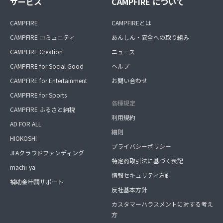
サービス
CAMPFIRE について
CAMPFIRE
CAMPFIREとは
CAMPFIRE コミュニティ
あんしん・安全への取り組み
CAMPFIRE Creation
ニュース
CAMPFIRE for Social Good
ヘルプ
CAMPFIRE for Entertainment
お問い合わせ
CAMPFIRE for Sports
各種規定
CAMPFIRE ふるさと納税
利用規約
AD FOR ALL
細則
HIOKOSHI
プライバシーポリシー
JFAクラウドファンディング
特定商取引法に基づく表記
machi-ya
情報セキュリティ方針
補助金申請サポート
反社基本方針
カスタマーハラスメントに対する考え
方