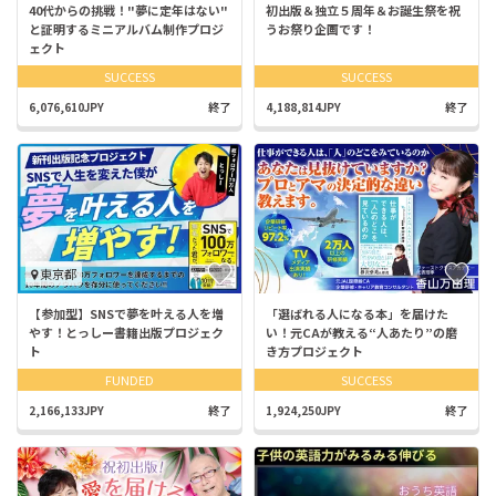
40代からの挑戦！"夢に定年はない"
初出版＆独立５周年＆お誕生祭を祝
と証明するミニアルバム制作プロジ
うお祭り企画です！
ェクト
SUCCESS
SUCCESS
6,076,610JPY
終了
4,188,814JPY
終了
東京都
【参加型】SNSで夢を叶える人を増
「選ばれる人になる本」を届けた
やす！とっしー書籍出版プロジェク
い！元CAが教える“人あたり”の磨
ト
き方プロジェクト
FUNDED
SUCCESS
2,166,133JPY
終了
1,924,250JPY
終了