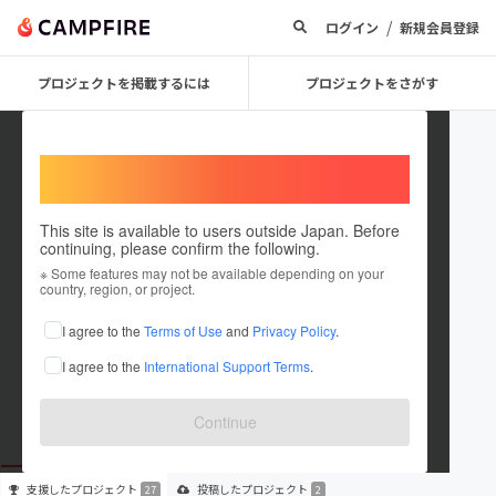
/
ログイン
新規会員登録
プロジェクトを掲載するには
プロジェクトをさがす
Welcome,
International users
This site is available to users outside Japan. Before
continuing, please confirm the following.
Miho Kamiya
※ Some features may not be available depending on your
country, region, or project.
プロジェクトオーナー
I agree to the
Terms of Use
and
Privacy Policy
.
これまでに27回支援して2件のプロジェクトを投稿しています
I agree to the
International Support Terms
.
在住国：日本
現在地：未設定
出身国：日本
出身地：未設定
Continue
支援した
プロジェクト
投稿した
プロジェクト
27
2