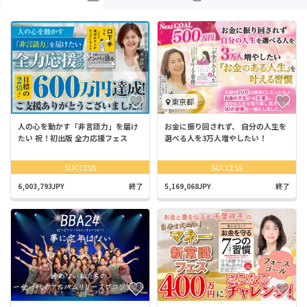
東京都
人の心を動かす「非言語力」を届け
お金に振り回されず、 自分の人生を
たい 祝！初出版 全力応援フェス
選べる人を3万人増やしたい！
SUCCESS
SUCCESS
6,003,793JPY
終了
5,169,068JPY
終了