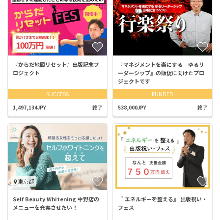
『からだ地図リセット』出版記念プ
『マネジメントを楽にする ゆるリ
ロジェクト
ーダーシップ』の販促に向けたプロ
ジェクトです
SUCCESS
FUNDED
1,497,134JPY
終了
538,000JPY
終了
東京都
Self Beauty Whitening︎ ︎中野店の
『 エネルギーを整える』 出版祝い・
メニューを充実させたい！
フェス