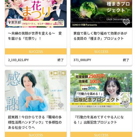
東京都
〜夫婦の笑顔が世界を変える〜 愛
家庭で楽しく取り組めて効果があが
を届ける「花祭り」！
る英語の「種まき」プロジェクト
SUCCESS
SUCCESS
2,103,821JPY
終了
371,000JPY
終了
超実践！今日からできる『職場の多
『行動力を高めてすぐやる人にな
様性活用ハンドブック』で多様性の
る！』出版記念プロジェクト
ある社会づくりへ
SUCCESS
SUCCESS