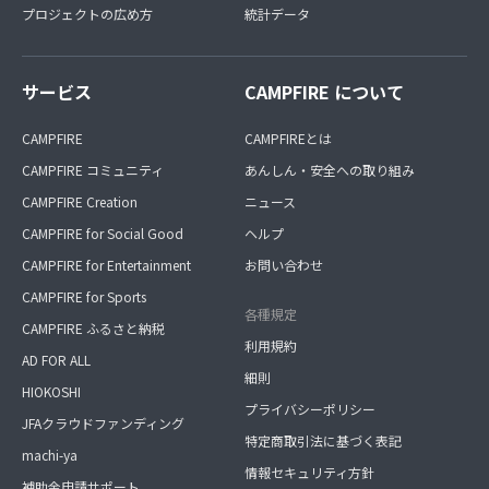
プロジェクトの広め方
統計データ
サービス
CAMPFIRE について
CAMPFIRE
CAMPFIREとは
CAMPFIRE コミュニティ
あんしん・安全への取り組み
CAMPFIRE Creation
ニュース
CAMPFIRE for Social Good
ヘルプ
CAMPFIRE for Entertainment
お問い合わせ
CAMPFIRE for Sports
各種規定
CAMPFIRE ふるさと納税
利用規約
AD FOR ALL
細則
HIOKOSHI
プライバシーポリシー
JFAクラウドファンディング
特定商取引法に基づく表記
machi-ya
情報セキュリティ方針
補助金申請サポート