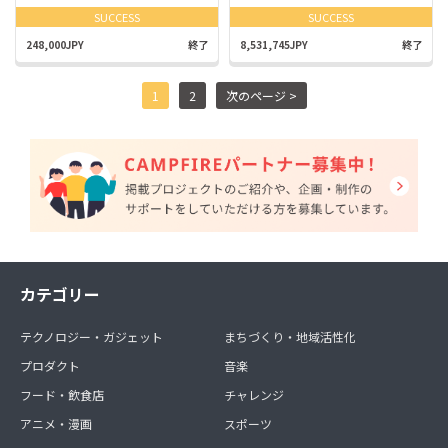
SUCCESS
SUCCESS
248,000JPY
終了
8,531,745JPY
終了
1
2
次のページ >
カテゴリー
テクノロジー・ガジェット
まちづくり・地域活性化
プロダクト
音楽
フード・飲食店
チャレンジ
アニメ・漫画
スポーツ