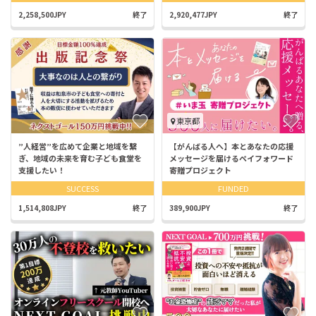
2,258,500JPY
終了
2,920,477JPY
終了
東京都
”人経営”を広めて企業と地域を繋
【がんばる人へ】本とあなたの応援
ぎ、地域の未来を育む子ども食堂を
メッセージを届けるペイフォワード
支援したい！
寄贈プロジェクト
SUCCESS
FUNDED
1,514,808JPY
終了
389,900JPY
終了