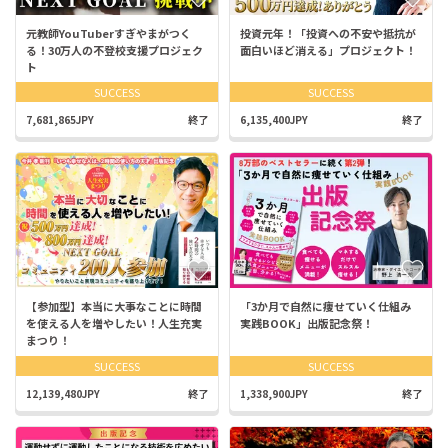
元教師YouTuberすぎやまがつく
投資元年！「投資への不安や抵抗が
る！30万人の不登校支援プロジェク
面白いほど消える」プロジェクト！
ト
SUCCESS
SUCCESS
7,681,865JPY
終了
6,135,400JPY
終了
【参加型】本当に大事なことに時間
「3か月で自然に痩せていく仕組み
を使える人を増やしたい！人生充実
実践BOOK」出版記念祭！
まつり！
SUCCESS
SUCCESS
12,139,480JPY
終了
1,338,900JPY
終了