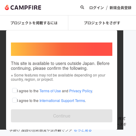
/
ログイン
新規会員登録
プロジェクトを掲載するには
プロジェクトをさがす
Welcome,
International users
This site is available to users outside Japan. Before
continuing, please confirm the following.
Masato_Yamamoto
※ Some features may not be available depending on your
country, region, or project.
プロジェクトオーナー
I agree to the
Terms of Use
and
Privacy Policy
.
これまでに3回支援して2件のプロジェクトを投稿しています
I agree to the
International Support Terms
.
在住国：日本
現在地：大阪府
出身国：日本
出身地：大阪府
Continue
映像監督・写真家 1985年和歌山生まれ 独学で映像や写真を学び、株式
会社FREEGULL（フリーガル）を設立 数々の映像制作やプロデュースを
手掛け 独自の色彩感覚や世界観でファ
もっと見る