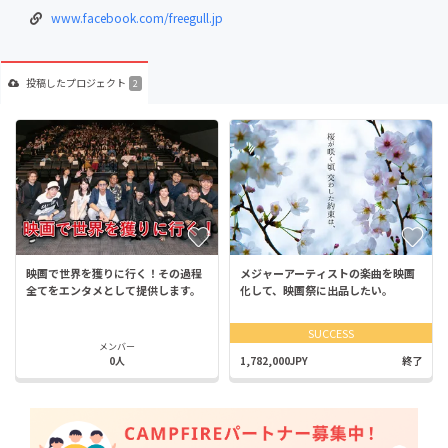
www.facebook.com/freegull.jp
投稿した
プロジェクト
2
映画で世界を獲りに行く！その過程
メジャーアーティストの楽曲を映画
全てをエンタメとして提供します。
化して、映画祭に出品したい。
SUCCESS
メンバー
0人
1,782,000JPY
終了